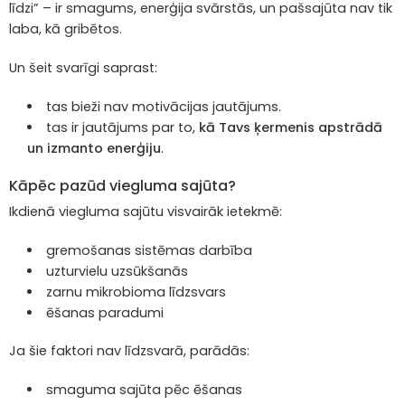
līdzi” – ir smagums, enerģija svārstās, un pašsajūta nav tik
laba, kā gribētos.
Un šeit svarīgi saprast:
tas bieži nav motivācijas jautājums.
tas ir jautājums par to,
kā Tavs ķermenis apstrādā
un izmanto enerģiju
.
Kāpēc pazūd viegluma sajūta?
Ikdienā viegluma sajūtu visvairāk ietekmē:
gremošanas sistēmas darbība
uzturvielu uzsūkšanās
zarnu mikrobioma līdzsvars
ēšanas paradumi
Ja šie faktori nav līdzsvarā, parādās:
smaguma sajūta pēc ēšanas