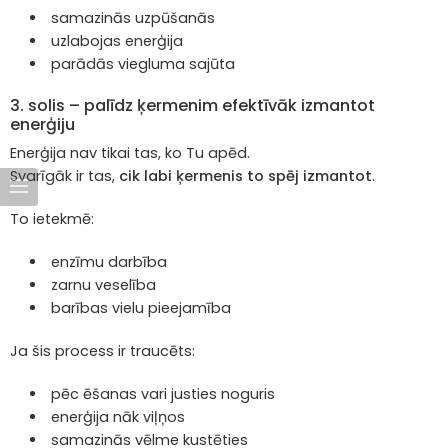
samazinās uzpūšanās
uzlabojas enerģija
parādās viegluma sajūta
3. solis – palīdz ķermenim efektīvāk izmantot
enerģiju
Enerģija nav tikai tas, ko Tu apēd.
Svarīgāk ir tas,
cik labi ķermenis to spēj izmantot
.
To ietekmē:
enzīmu darbība
zarnu veselība
barības vielu pieejamība
Ja šis process ir traucēts:
pēc ēšanas vari justies noguris
enerģija nāk viļņos
samazinās vēlme kustēties