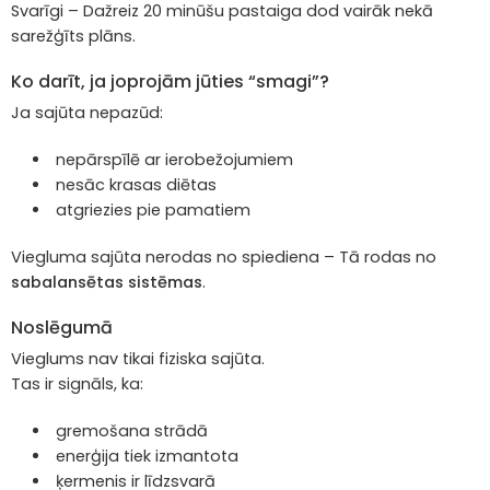
Svarīgi – Dažreiz 20 minūšu pastaiga dod vairāk nekā
sarežģīts plāns.
Ko darīt, ja joprojām jūties “smagi”?
Ja sajūta nepazūd:
nepārspīlē ar ierobežojumiem
nesāc krasas diētas
atgriezies pie pamatiem
Viegluma sajūta nerodas no spiediena – Tā rodas no
sabalansētas sistēmas
.
Noslēgumā
Vieglums nav tikai fiziska sajūta.
Tas ir signāls, ka:
gremošana strādā
enerģija tiek izmantota
ķermenis ir līdzsvarā