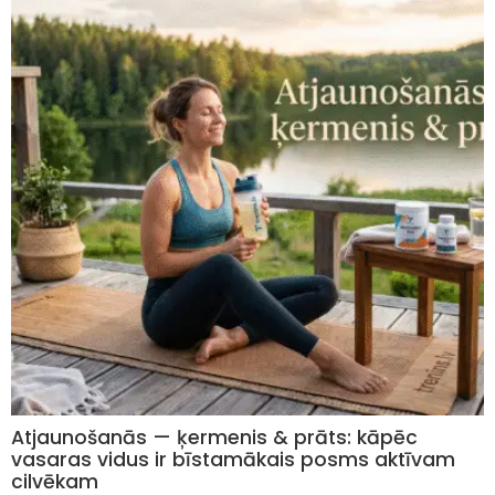
Atjaunošanās — ķermenis & prāts: kāpēc
vasaras vidus ir bīstamākais posms aktīvam
cilvēkam