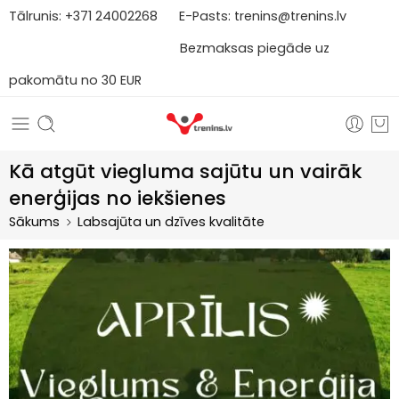
Tālrunis:
+371
2
4002268
E-Pasts:
trenins@trenins.lv
Bezmaksas piegāde uz
pakomātu no 30 EUR
Kā atgūt viegluma sajūtu un vairāk
enerģijas no iekšienes
Sākums
Labsajūta un dzīves kvalitāte