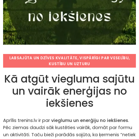
LABSAJŪTA UN DZĪVES KVALITĀTE
,
VISPĀRĪGI PAR VESELĪBU,
KUSTĪBU UN UZTURU
Kā atgūt viegluma sajūtu
un vairāk enerģijas no
iekšienes
Aprīlis trenins.lv ir par
vieglumu un enerģiju no iekšienes
.
Pēc ziemas daudzi sāk kustēties vairāk, domāt par formu
un aktivitāti. Taču bieži parādās sajūta, ka ķermenis “netiek