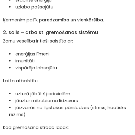
stabilizē enerģiju
uzlabo pašsajūtu
Ķermenim patīk
paredzamība un vienkāršība
.
2. solis – atbalsti gremošanas sistēmu
Zarnu veselība ir tieši saistīta ar:
enerģijas līmeni
imunitāti
vispārējo labsajūtu
Lai to atbalstītu:
uzturā jābūt šķiedrvielām
jāuztur mikrobioma līdzsvars
jāizvairās no ilgstošas pārslodzes (stress, haotisks
režīms)
Kad gremošana strādā labāk: