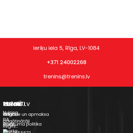
Ieriķu iela 5, Rīga, LV-1084
+371 24002268
trenins@trenins.lv
REKVIZĪTI
VEIKALS
TRENINS.LV
IZVĒLNE
Nvision
Uztura
Anketa
Piegāde un apmaksa
SIA
bagātinātāji
Blogs
Privātuma politika
Reģ.nr.:
Sporta