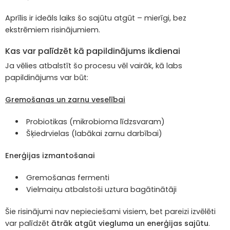
Aprīlis ir ideāls laiks šo sajūtu atgūt – mierīgi, bez
ekstrēmiem risinājumiem.
Kas var palīdzēt kā papildinājums ikdienai
Ja vēlies atbalstīt šo procesu vēl vairāk, kā labs
papildinājums var būt:
Gremošanas un zarnu veselībai
Probiotikas (mikrobioma līdzsvaram)
Šķiedrvielas (labākai zarnu darbībai)
Enerģijas izmantošanai
Gremošanas fermenti
Vielmaiņu atbalstoši uztura bagātinātāji
Šie risinājumi nav nepieciešami visiem, bet pareizi izvēlēti
var palīdzēt
ātrāk atgūt viegluma un enerģijas sajūtu
.