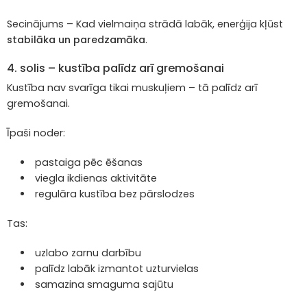
Secinājums – Kad vielmaiņa strādā labāk, enerģija kļūst
stabilāka un paredzamāka
.
4. solis – kustība palīdz arī gremošanai
Kustība nav svarīga tikai muskuļiem – tā palīdz arī
gremošanai.
Īpaši noder:
pastaiga pēc ēšanas
viegla ikdienas aktivitāte
regulāra kustība bez pārslodzes
Tas:
uzlabo zarnu darbību
palīdz labāk izmantot uzturvielas
samazina smaguma sajūtu