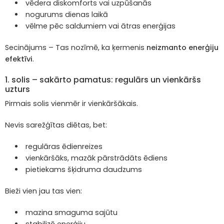
vēdera diskomforts vai uzpūšanās
nogurums dienas laikā
vēlme pēc saldumiem vai ātras enerģijas
Secinājums – Tas nozīmē, ka ķermenis
neizmanto enerģiju
efektīvi
.
1. solis – sakārto pamatus: regulārs un vienkāršs
uzturs
Pirmais solis vienmēr ir vienkāršākais.
Nevis sarežģītas diētas, bet:
regulāras ēdienreizes
vienkāršāks, mazāk pārstrādāts ēdiens
pietiekams šķidruma daudzums
Bieži vien jau tas vien:
mazina smaguma sajūtu