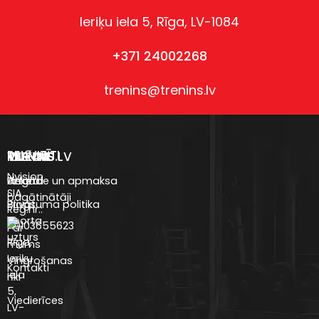
Ieriķu iela 5, Rīga, LV-1084
+371 24002268
trenins@trenins.lv
REKVIZĪTI
VEIKALS
TRENINS.LV
IZVĒLNE
Nvision
Uztura
Anketa
Piegāde un apmaksa
SIA
bagātinātāji
Blogs
Privātuma politika
Reģ.nr.:
Sporta
40103655623
Par
uzturs
Rīga,
mums
Ieriķu
Vingrošanas
Kontakti
iela
rīki
5,
Viedierīces
LV-