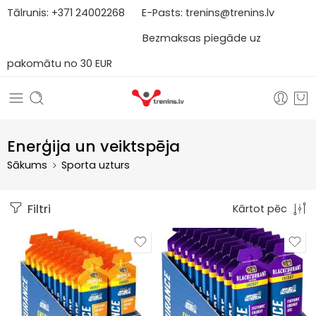
Tālrunis:
+371
2
4002268
E-Pasts:
trenins@trenins.lv
Bezmaksas piegāde uz
pakomātu no 30 EUR
Enerģija un veiktspēja
Sākums
Sporta uzturs
Filtri
Kārtot pēc