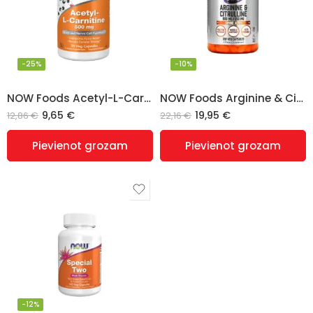
-25%
-10%
NOW Foods Acetyl-L-Carnitine, 500mg – 50 vcaps
NOW Foods Arginine & Citrulline – 120 veg caps
9,65
€
19,95
€
12,86
€
22,16
€
Pievienot grozam
Pievienot grozam
-12%