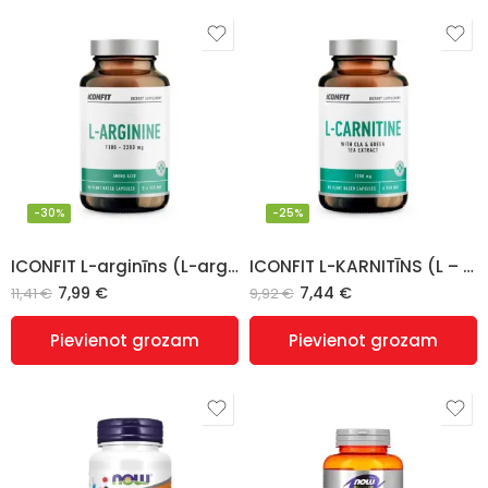
-30%
-25%
ICONFIT L-arginīns (L-arginine), 90 kapsulas
ICONFIT L-KARNITĪNS (L – Carnitine) ar CLA un zaļās tējas ekstraktu (90 kapsulas)
7,99
€
7,44
€
11,41
€
9,92
€
Pievienot grozam
Pievienot grozam