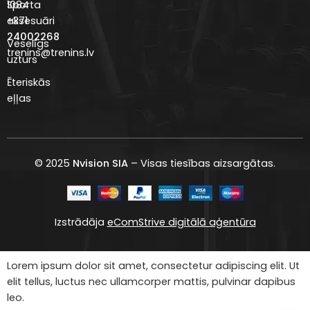
Sporta
1084
aksesuāri
+371
24002268
Veselīgs
trenins@trenins.lv
uzturs
Ēteriskās
eļļas
© 2025
Nvision SIA
– Visas tiesības aizsargātas.
Izstrādāja
eComStrive digitālā aģentūra
Lorem ipsum dolor sit amet, consectetur adipiscing elit. Ut
elit tellus, luctus nec ullamcorper mattis, pulvinar dapibus
leo.