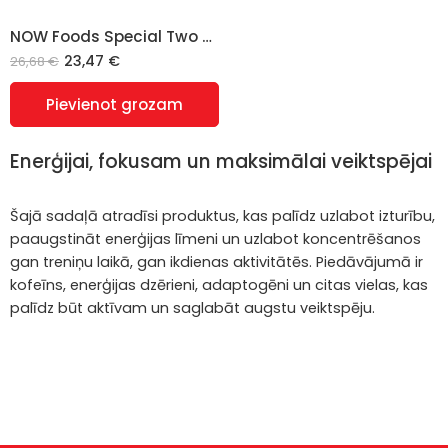
NOW Foods Special Two multivitamīni – 120 kapsulas
23,47
€
26,68
€
Pievienot grozam
Enerģijai, fokusam un maksimālai veiktspējai
Šajā sadaļā atradīsi produktus, kas palīdz uzlabot izturību,
paaugstināt enerģijas līmeni un uzlabot koncentrēšanos
gan treniņu laikā, gan ikdienas aktivitātēs. Piedāvājumā ir
kofeīns, enerģijas dzērieni, adaptogēni un citas vielas, kas
palīdz būt aktīvam un saglabāt augstu veiktspēju.