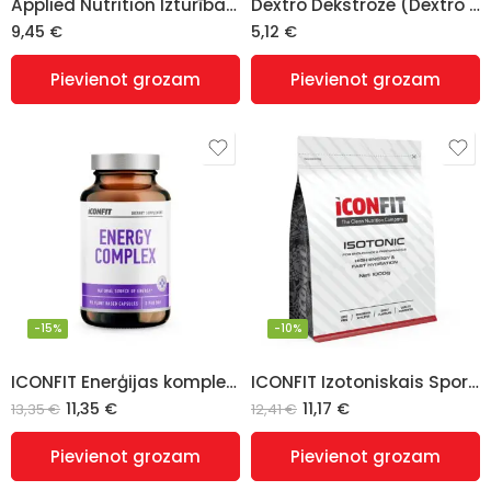
Applied Nutrition Izturības izotoniskais enerģijas gels (Endurance Isotonic Energy Gel), dažādas garšas – 6 x 60gr
Dextro Dekstroze (Dextro Dextrose) (1KG), ICONFIT
9,45
€
5,12
€
Pievienot grozam
Pievienot grozam
-15%
-10%
ICONFIT Enerģijas komplekss (Energy complex), 90 kapsulas
ICONFIT Izotoniskais Sporta Dzēriens, dzērveņu (1KG)
11,35
€
11,17
€
13,35
€
12,41
€
Pievienot grozam
Pievienot grozam