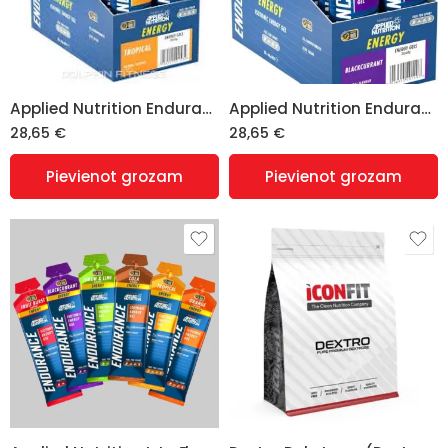
Applied Nutrition Endurance Sprint izotoniskais enerģijas gels (Isotonic Energy Gel) + kofeīns, tropical – 20 x 60 gr
Applied Nutrition Endurance Sprint izotoniskais enerģijas gels (Isotonic Energy Gel) + kofeīns, upeņu – 20 x 60 gr
28,65
€
28,65
€
Pievienot grozam
Pievienot grozam