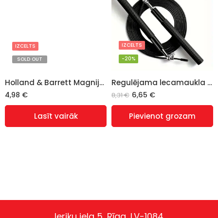
IZCELTS
IZCELTS
-20%
SOLD OUT
Holland & Barrett Magnija bisglicināts (Magnesium Bisglycinate) 375mg – 30 kapsulas
Regulējama lecamaukla 3m, nerūsējošais tērauds, melna
4,98
€
6,65
€
8,31
€
Lasīt vairāk
Pievienot grozam
Ieriķu iela 5, Rīga, LV-1084