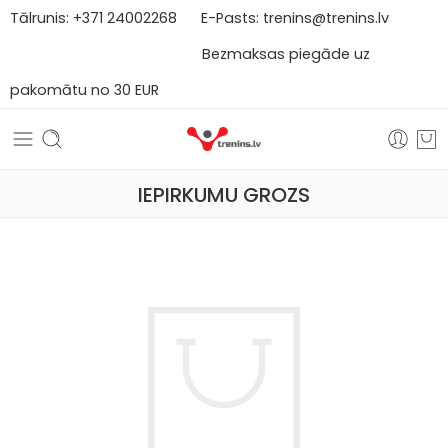
Tālrunis:
+371
2
4002268
E-Pasts:
trenins@trenins.lv
Bezmaksas piegāde uz
pakomātu no 30 EUR
IEPIRKUMU GROZS