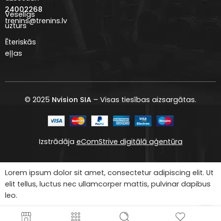
24002268
Veselīgs
trenins@trenins.lv
uzturs
Ēteriskās
eļļas
© 2025
Nvision SIA
– Visas tiesības aizsargātas.
Izstrādāja
eComStrive digitālā aģentūra
Lorem ipsum dolor sit amet, consectetur adipiscing elit. Ut
elit tellus, luctus nec ullamcorper mattis, pulvinar dapibus
leo.