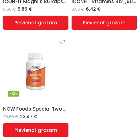
ICONFIT Magnijs B6 kapsulās
ICONFIT Vitamīns B12 (90 Kapsulas)
6,85
€
6,42
€
8,56
€
8,56
€
Pievienot grozam
Pievienot grozam
-12%
NOW Foods Special Two multivitamīni – 120 kapsulas
23,47
€
26,68
€
Pievienot grozam