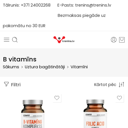
Tālrunis:
+371
2
4002268
E-Pasts:
trenins@trenins.lv
Bezmaksas piegāde uz
pakomātu no 30 EUR
B vitamīns
Sākums
Uztura bagātinātāji
Vitamīni
Filtri
Kārtot pēc