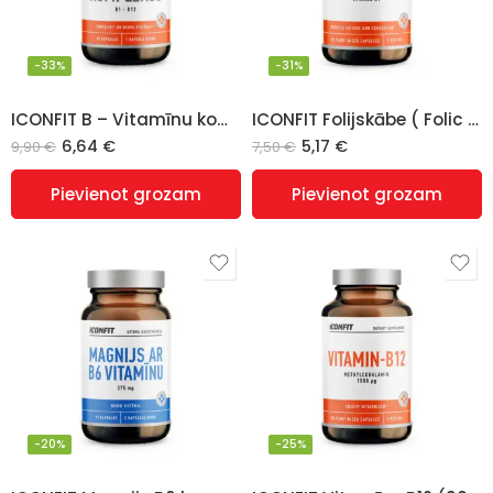
-33%
-31%
ICONFIT B – Vitamīnu komplekss N90
ICONFIT Folijskābe ( Folic Acid ) (90 Kapsulas)
6,64
€
5,17
€
9,90
€
7,50
€
Pievienot grozam
Pievienot grozam
-20%
-25%