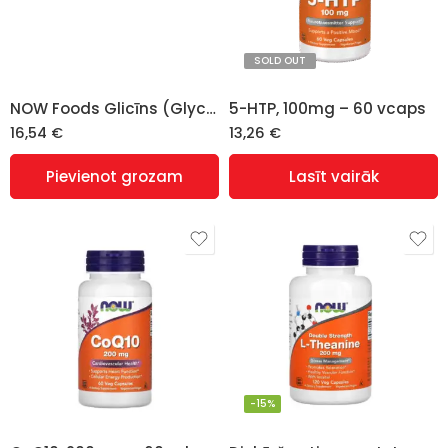
SOLD OUT
NOW Foods Glicīns (Glycine), 1000mg – 100 kapsulas
5-HTP, 100mg – 60 vcaps
16,54
€
13,26
€
Pievienot grozam
Lasīt vairāk
-15%