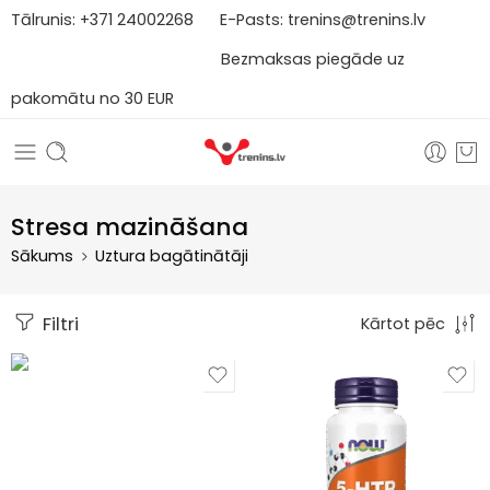
Tālrunis:
+371
2
4002268
E-Pasts:
trenins@trenins.lv
Bezmaksas piegāde uz
pakomātu no 30 EUR
Stresa mazināšana
Sākums
Uztura bagātinātāji
Filtri
Kārtot pēc