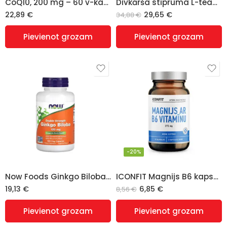
CoQ10, 200 mg – 60 v-kapsulas
Divkārša stipruma L-teanīns, 200 mg – 120 v-kapsulas
22,89
€
29,65
€
34,88
€
Pievienot grozam
Pievienot grozam
-20%
Now Foods Ginkgo Biloba Double Strength, 120mg – 100 vcaps
ICONFIT Magnijs B6 kapsulās
19,13
€
6,85
€
8,56
€
Pievienot grozam
Pievienot grozam