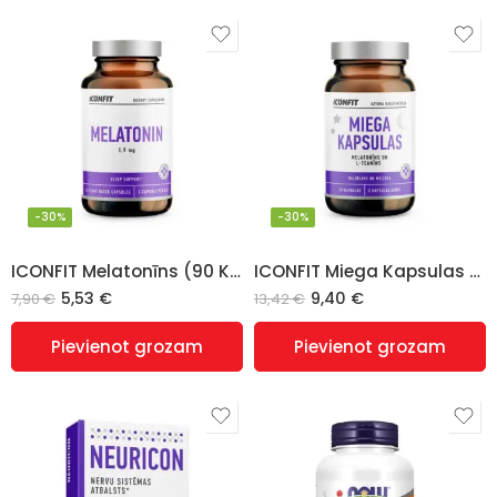
-30%
-30%
ICONFIT Melatonīns (90 Kapsulas)
ICONFIT Miega Kapsulas – LV
5,53
€
9,40
€
7,90
€
13,42
€
Pievienot grozam
Pievienot grozam