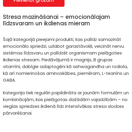
Pievienot grozam
Stresa mazināšanai – emocionālajam
līdzsvaram un ikdienas mieram
Šajā kategorijā pieejami produkti, kas palīdz samazināt
emocionālo spriedzi, uzlabot garastāvokli, veicināt nervu
sistēmas līdzsvaru un palīdzēt organismam pielāgoties
ikdienas stresam. Piedāvājumā ir magnijs, B grupas
vitamīni, dabīgie adaptogēni kā ashwagandha un rodiola,
kā arī nomierinošas aminoskābes, piemēram, L-teanīns un
GABA.
Kategorija tiek regulāri papildināta ar jaunām formulām un
kombinācijām, kas pielāgotas dažādām vajadzībām – no
vieglas spriedzes ikdienā līdz intensīvākas stresa slodzes
pārvarēšanai.