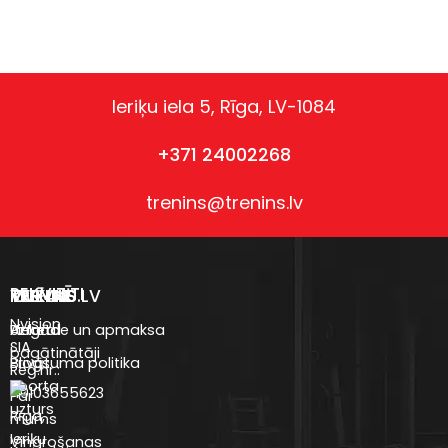
Ieriķu iela 5, Rīga, LV-1084
+371 24002268
trenins@trenins.lv
REKVIZĪTI
VEIKALS
TRENINS.LV
IZVĒLNE
Nvision
Uztura
Anketa
Piegāde un apmaksa
SIA
bagātinātāji
Blogs
Privātuma politika
Reģ.nr.:
Sporta
40103655623
Par
uzturs
Rīga,
mums
Ieriķu
Vingrošanas