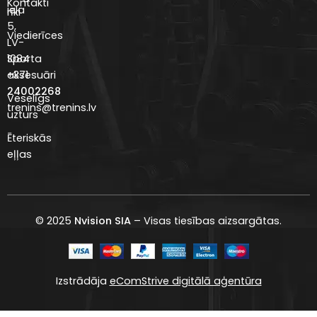
Kontakti
iela
rīki
5,
Viedierīces
LV-
Sporta
1084
aksesuāri
+371
24002268
Veselīgs
trenins@trenins.lv
uzturs
Ēteriskās
eļļas
© 2025
Nvision SIA
– Visas tiesības aizsargātas.
Izstrādāja
eComStrive digitālā aģentūra