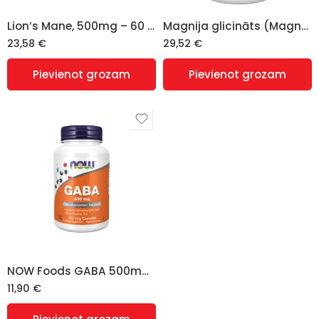
Lion’s Mane, 500mg – 60 vcaps
Magnija glicināts (Magnesium glycinate) – 180 tabletes, NOW FOODS
23,58
€
29,52
€
Pievienot grozam
Pievienot grozam
NOW Foods GABA 500mg 100 Veg. Capsules
11,90
€