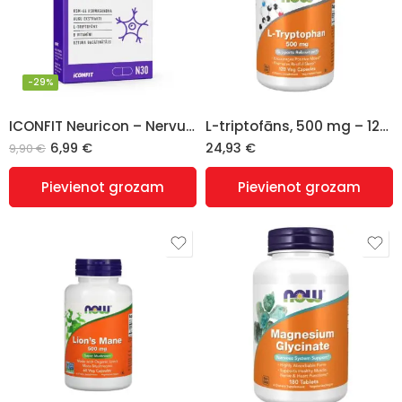
-29%
ICONFIT Neuricon – Nervu sistēmas atbalstam, N30
L-triptofāns, 500 mg – 120 v-kapsulas (L-tryptophan), NOW FOODS
6,99
€
24,93
€
9,90
€
Pievienot grozam
Pievienot grozam