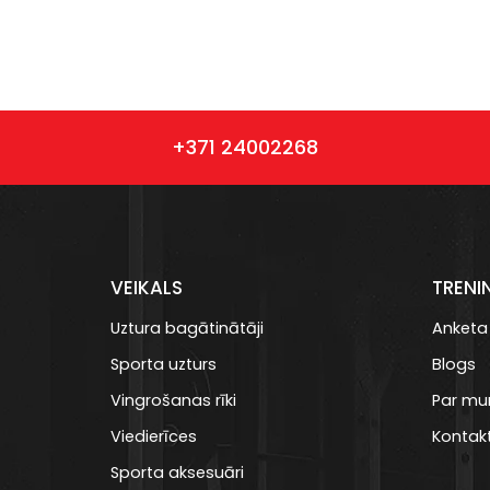
+371 24002268
VEIKALS
TRENI
Uztura bagātinātāji
Anketa
Sporta uzturs
Blogs
Vingrošanas rīki
Par m
Viedierīces
Kontakt
Sporta aksesuāri