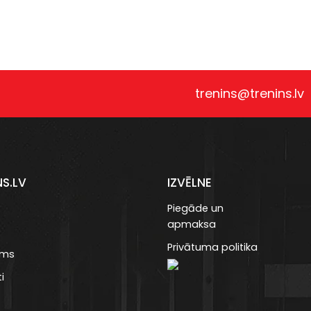
trenins@trenins.lv
NS.LV
IZVĒLNE
Piegāde un
apmaksa
Privātuma politika
ums
i