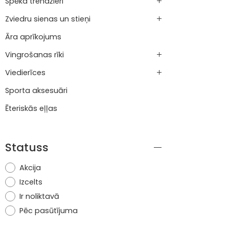
Spēka trenažieri
Zviedru sienas un stieņi
Āra aprīkojums
Vingrošanas rīki
Viedierīces
Sporta aksesuāri
Ēteriskās eļļas
Statuss
Akcija
Izcelts
Ir noliktavā
Pēc pasūtījuma