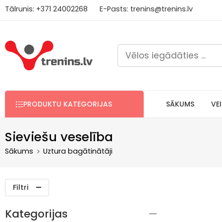
Tālrunis:
+371
2
4002268
E-Pasts:
trenins@trenins.lv
Bezm
PRODUKTU KATEGORIJAS
SĀKUMS
VE
Sieviešu veselība
Sākums
Uztura bagātinātāji
Filtri
Kategorijas