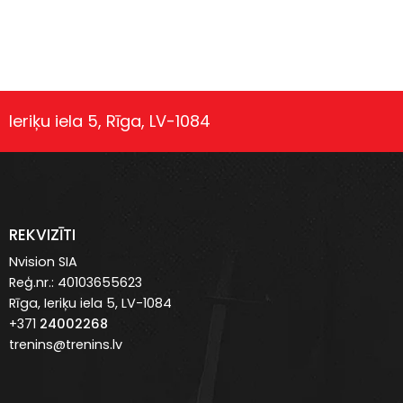
Ieriķu iela 5, Rīga, LV-1084
REKVIZĪTI
Nvision SIA
Reģ.nr.: 40103655623
Rīga, Ieriķu iela 5, LV-1084
+371
24002268
trenins@trenins.lv