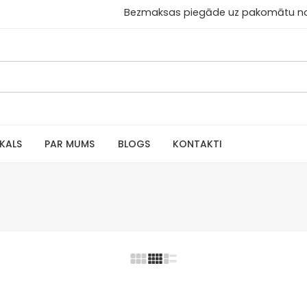
aksas piegāde uz pakomātu no 30
IKALS
PAR MUMS
BLOGS
KONTAKTI