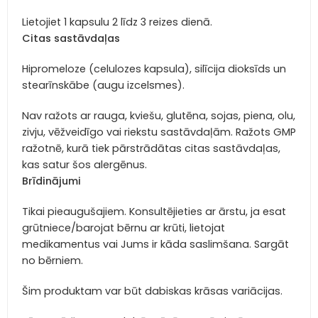
Lietojiet 1 kapsulu 2 līdz 3 reizes dienā.
Citas sastāvdaļas
Hipromeloze (celulozes kapsula), silīcija dioksīds un
stearīnskābe (augu izcelsmes).
Nav ražots ar rauga, kviešu, glutēna, sojas, piena, olu,
zivju, vēžveidīgo vai riekstu sastāvdaļām. Ražots GMP
ražotnē, kurā tiek pārstrādātas citas sastāvdaļas,
kas satur šos alergēnus.
Brīdinājumi
Tikai pieaugušajiem. Konsultējieties ar ārstu, ja esat
grūtniece/barojat bērnu ar krūti, lietojat
medikamentus vai Jums ir kāda saslimšana. Sargāt
no bērniem.
Šim produktam var būt dabiskas krāsas variācijas.