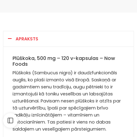
APRAKSTS
Plūškoka, 500 mg – 120 v-kapsulas – Now
Foods
Plūškoks (Sambucus nigra) ir daudzfunkcionāls
auglis, ko plaši izmanto visā Eiropā. Saskaņā ar
gadsimtiem senu tradīciju, augu pētnieki to ir
izmantojuši kā toniku veselības un labsajūtas
uzturēšanai. Pavisam nesen plūškoks ir atzīts par
tā uzturvērtību, īpaši par spēcīgajiem brīvo
radikāļu iznīcinātājiem – vitamīniem un
antocianīniem. Tas patiesi ir viens no dabas
saldajiem un veselīgajiem pārsteigumiem.