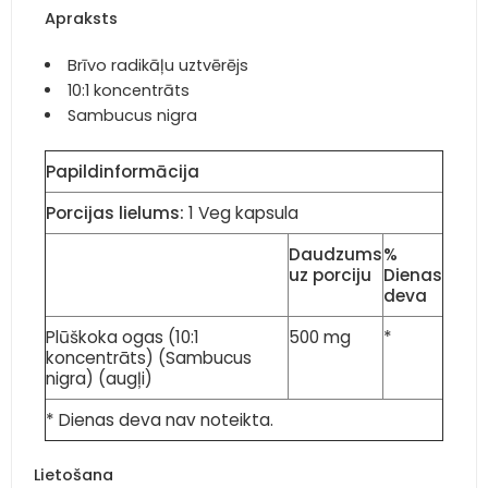
Apraksts
Brīvo radikāļu uztvērējs
10:1 koncentrāts
Sambucus nigra
Papildinformācija
Porcijas lielums:
1 Veg kapsula
Daudzums
%
uz porciju
Dienas
deva
Plūškoka ogas (10:1
500 mg
*
koncentrāts) (Sambucus
nigra) (augļi)
* Dienas deva nav noteikta.
Lietošana