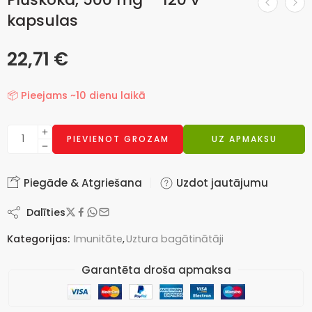
kapsulas
22,71
€
📦 Pieejams ~10 dienu laikā
PIEVIENOT GROZAM
UZ APMAKSU
Piegāde & Atgriešana
Uzdot jautājumu
Dalīties
Kategorijas:
Imunitāte
,
Uztura bagātinātāji
Garantēta droša apmaksa