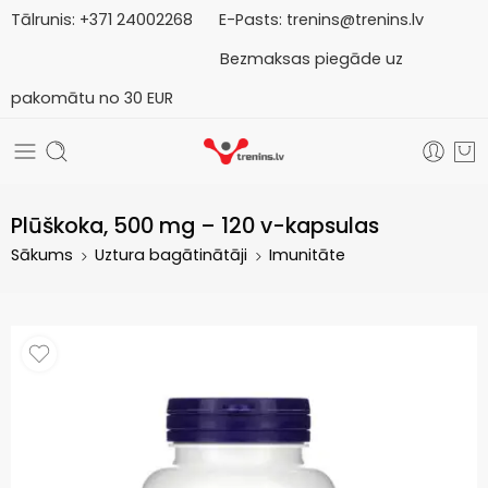
Tālrunis:
+371
2
4002268
E-Pasts:
trenins@trenins.lv
Bezmaksas piegāde uz
pakomātu no 30 EUR
Plūškoka, 500 mg – 120 v-kapsulas
Sākums
Uztura bagātinātāji
Imunitāte