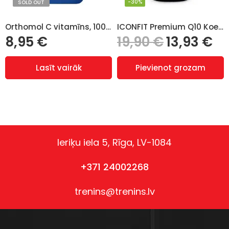
-30%
SOLD OUT
Orthomol C vitamīns, 100 tabl
ICONFIT Premium Q10 Koenzīms (90 Kapsulas)
8,95
€
19,90
€
13,93
€
Lasīt vairāk
Pievienot grozam
Ieriķu iela 5, Rīga, LV-1084
+371 24002268
trenins@trenins.lv