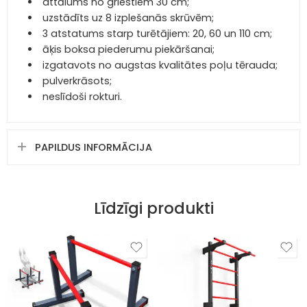
attālums no griestiem 30 cm;
uzstādīts uz 8 izplešanās skrūvēm;
3 atstatums starp turētājiem: 20, 60 un 110 cm;
āķis boksa piederumu piekāršanai;
izgatavots no augstas kvalitātes poļu tērauda;
pulverkrāsots;
neslīdoši rokturi.
PAPILDUS INFORMĀCIJA
Līdzīgi produkti