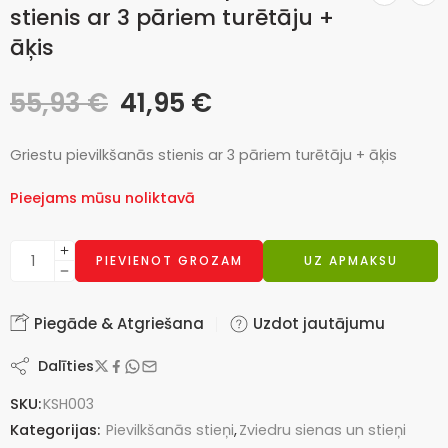
stienis ar 3 pāriem turētāju +
āķis
55,93
€
41,95
€
Griestu pievilkšanās stienis ar 3 pāriem turētāju + āķis
Pieejams mūsu noliktavā
PIEVIENOT GROZAM
UZ APMAKSU
Piegāde & Atgriešana
Uzdot jautājumu
Dalīties
SKU:
KSH003
Kategorijas:
Pievilkšanās stieņi
,
Zviedru sienas un stieņi