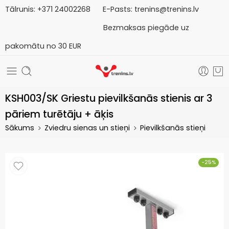
Tālrunis:
+371
2
4002268
E-Pasts:
trenins@trenins.lv
Bezmaksas piegāde uz
pakomātu no 30 EUR
KSH003/SK Griestu pievilkšanās stienis ar 3
pāriem turētāju + āķis
Sākums
Zviedru sienas un stieņi
Pievilkšanās stieņi
-25%