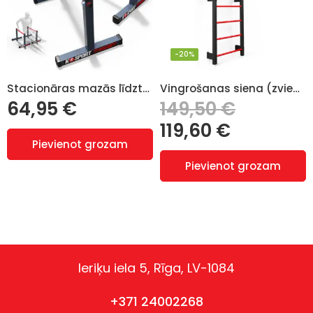
-20%
Stacionāras mazās līdztekas KSH009
Vingrošanas siena (zviedru siena) KSSL094 (Gymnastics wall (Swedish wall)
64,95
€
149,50
€
119,60
€
Pievienot grozam
Pievienot grozam
Ieriķu iela 5, Rīga, LV-1084
+371 24002268