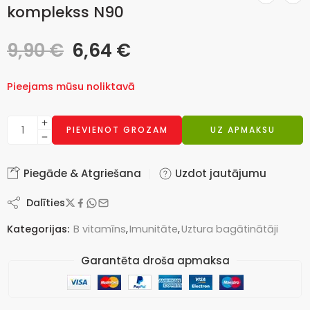
komplekss N90
9,90
€
6,64
€
Pieejams mūsu noliktavā
PIEVIENOT GROZAM
UZ APMAKSU
Piegāde & Atgriešana
Uzdot jautājumu
Dalīties
Kategorijas:
B vitamīns
,
Imunitāte
,
Uztura bagātinātāji
Garantēta droša apmaksa