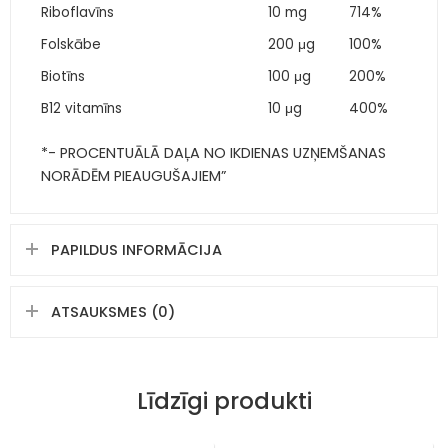
Riboflavīns
10 mg
714%
Folskābe
200 μg
100%
Biotīns
100 μg
200%
B12 vitamīns
10 μg
400%
*- PROCENTUĀLĀ DAĻA NO IKDIENAS UZŅEMŠANAS
NORĀDĒM PIEAUGUŠAJIEM”
PAPILDUS INFORMĀCIJA
ATSAUKSMES (0)
Līdzīgi produkti