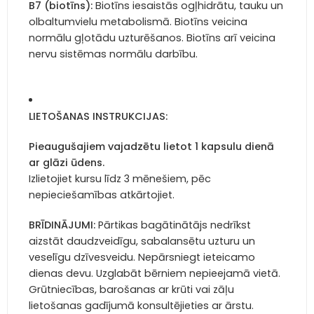
B7 (biotīns):
Biotīns iesaistās ogļhidrātu, tauku un
olbaltumvielu metabolismā. Biotīns veicina
normālu gļotādu uzturēšanos. Biotīns arī veicina
nervu sistēmas normālu darbību.
LIETOŠANAS INSTRUKCIJAS:
Pieaugušajiem vajadzētu lietot 1 kapsulu dienā
ar glāzi ūdens.
Izlietojiet kursu līdz 3 mēnešiem, pēc
nepieciešamības atkārtojiet.
BRĪDINĀJUMI:
Pārtikas bagātinātājs nedrīkst
aizstāt daudzveidīgu, sabalansētu uzturu un
veselīgu dzīvesveidu. Nepārsniegt ieteicamo
dienas devu. Uzglabāt bērniem nepieejamā vietā.
Grūtniecības, barošanas ar krūti vai zāļu
lietošanas gadījumā konsultējieties ar ārstu.