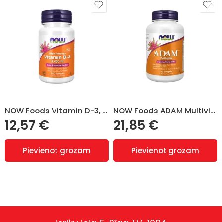
NOW Foods Vitamin D-3, 2000 IU – 240 softgels
NOW Foods ADAM Multivitamīni (Multi-Vitamin) vīriešiem – 90 kaps
12,57
€
21,85
€
Pievienot grozam
Pievienot grozam