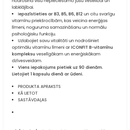
nodrošina visu nepieciešamo jūsu veselībai un
labklājībai.
I
epazīstieties ar B3, B5, B6, B12
un citu svarīgu
vitamīnu priekšrocībām, kas veicina enerģijas
līmeni, noguruma samazināšanu un normālu
psiholoģisku funkciju.
Uzlabojiet savu vitalitāti un nodrošiniet
optimālu vitamīnu līmeni ar
ICONFIT B-vitamīnu
kompleksu
veselīgākam un enerģiskākam
dzīvesveidam.
Viens iepakojums pietiek uz 90 dienām.
Lietojiet 1 kapsulu dienā ar ūdeni.
PRODUKTA APRAKSTS
KĀ LIETOT
SASTĀVDAĻAS