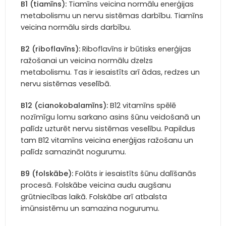
B1 (tiamīns):
Tiamīns veicina normālu enerģijas
metabolismu un nervu sistēmas darbību. Tiamīns
veicina normālu sirds darbību.
B2 (riboflavīns):
Riboflavīns ir būtisks enerģijas
ražošanai un veicina normālu dzelzs
metabolismu. Tas ir iesaistīts arī ādas, redzes un
nervu sistēmas veselībā.
B12 (cianokobalamīns):
B12 vitamīns spēlē
nozīmīgu lomu sarkano asins šūnu veidošanā un
palīdz uzturēt nervu sistēmas veselību. Papildus
tam B12 vitamīns veicina enerģijas ražošanu un
palīdz samazināt nogurumu.
B9 (folskābe):
Folāts ir iesaistīts šūnu dalīšanās
procesā. Folskābe veicina audu augšanu
grūtniecības laikā. Folskābe arī atbalsta
imūnsistēmu un samazina nogurumu.