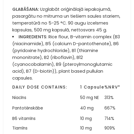
GLABĀŠANA:
Uzglabāt oriģinālajā iepakojumā,
pasargātu no mitruma un tiešiem saules stariem,
temperatūrā no 5-25 °C. 90 augu izcelsmes
kapsulas, 500 mg kapsulā, nettosvars 45 g.
INGREDIENTS
: Rice flour, B-vitamin complex (B3
(niacinamide), B5 (calcium D-pantothenate), B6
(pyridoxine hydrochloride), B1 (thiamine
mononitrate), B2 (riboflavin), B12
(cyanocobalamin), B9 (pteroylmonoglutamic
acid), B7 (D-biotin)), plant based pullulan
capsules.
DAILY DOSE CONTAINS:
1 Capsule
%NRV*
Niacīns
50 mg NE
313%
Pantotēnskābe
40 mg
667%
B6 vitamīns
10 mg
714%
Tiamīns
10 mg
909%