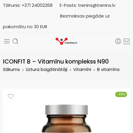
Tālrunis:
+371
2
4002268
E-Pasts:
trenins@trenins.lv
Bezmaksas piegāde uz
pakomātu no 30 EUR
ICONFIT B – Vitamīnu komplekss N90
Sākums
Uztura bagātinātāji
Vitamīni
B vitamīns
-33%