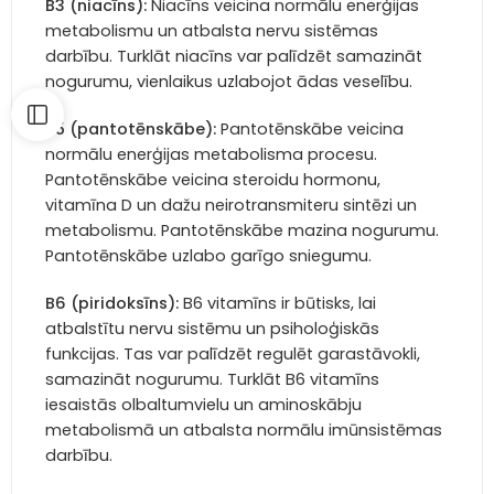
B3 (niacīns):
Niacīns veicina normālu enerģijas
metabolismu un atbalsta nervu sistēmas
darbību. Turklāt niacīns var palīdzēt samazināt
nogurumu, vienlaikus uzlabojot ādas veselību.
B5 (pantotēnskābe):
Pantotēnskābe veicina
normālu enerģijas metabolisma procesu.
Pantotēnskābe veicina steroidu hormonu,
vitamīna D un dažu neirotransmiteru sintēzi un
metabolismu. Pantotēnskābe mazina nogurumu.
Pantotēnskābe uzlabo garīgo sniegumu.
B6 (piridoksīns):
B6 vitamīns ir būtisks, lai
atbalstītu nervu sistēmu un psiholoģiskās
funkcijas. Tas var palīdzēt regulēt garastāvokli,
samazināt nogurumu. Turklāt B6 vitamīns
iesaistās olbaltumvielu un aminoskābju
metabolismā un atbalsta normālu imūnsistēmas
darbību.