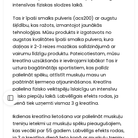
intensīvas fiziskas slodzes laikā.
Tas ir īpaši smalks pulveris (acs200) ar augstu
šķīdību, kas ražots, izmantojot jaunākās
tehnoloģijas. Mūsu produkts ir izgatavots no
augstas kvalitātes īpaši smalka pulvera, kura
daļiņas ir 2-3 reizes mazākas salīdzinājumā ar
vairumu līdzīgu produktu. Pateicotiestam, mūsu
kreatīna uzsūkšanās ir ievērojami labāka! Tas ir
uztura bagātinātājs sportistiem, kas palīdz
palielināt spēku, attīstīt muskuļu masu un
paātrināt ķermeņa atjaunināšanos. Kreatīns
palielina fizisko veiktspēju īslaicīgu un intensīvu
fizisko piepūļu laikā. Labvēlīgais efekts rodas, ja
dienā tiek uzņemti vismaz 3 g kreatīna.
Ikdienas kreatīna lietošana var palielināt muskuļu
treniņu ietekmi uz muskuļu spēku pieaugušajiem,
kas vecāki par 55 gadiem. Labvēlīgs efekts rodas,
ja 3 g kreatīna dienā lieto kopā ar muskuļu treniņu,