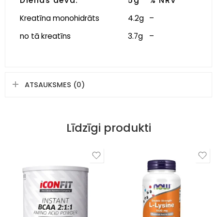
Dienas deva:
5g
% NRV *
Kreatīna monohidrāts
4.2g
–
no tā kreatīns
3.7g
–
ATSAUKSMES (0)
Līdzīgi produkti