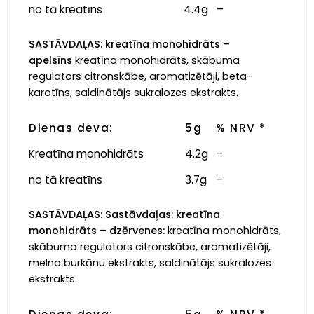
no tā kreatīns
4.4g
–
SASTĀVDAĻAS: kreatīna monohidrāts –
apelsīns
kreatīna monohidrāts, skābuma
regulators citronskābe, aromatizētāji, beta-
karotīns, saldinātājs sukralozes ekstrakts.
Dienas deva:
5g
% NRV *
Kreatīna monohidrāts
4.2g
–
no tā kreatīns
3.7g
–
SASTĀVDAĻAS: Sastāvdaļas: kreatīna
monohidrāts – dzērvenes:
kreatīna monohidrāts,
skābuma regulators citronskābe, aromatizētāji,
melno burkānu ekstrakts, saldinātājs sukralozes
ekstrakts.