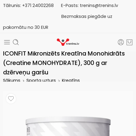
Tālrunis:
+371
2
4002268
E-Pasts:
trenins@trenins.lv
Bezmaksas piegāde uz
pakomātu no 30 EUR
ICONFIT Mikronizēts Kreatīna Monohidrāts
(Creatine MONOHYDRATE), 300 g ar
dzērveņu garšu
Sākums
Sporta uzturs
Kreatīns