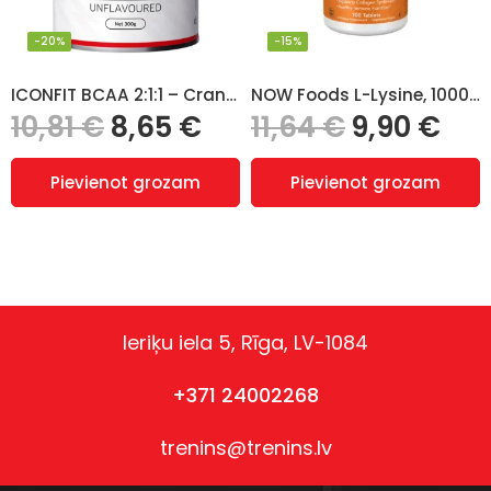
-20%
-15%
ICONFIT BCAA 2:1:1 – Cranberry
NOW Foods L-Lysine, 1000mg – 100 tabletes
10,81
€
8,65
€
11,64
€
9,90
€
Pievienot grozam
Pievienot grozam
Ieriķu iela 5, Rīga, LV-1084
+371 24002268
trenins@trenins.lv