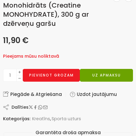
Monohidrāts (Creatine
MONOHYDRATE), 300 g ar
dzērveņu garšu
11,90
€
Pieejams mūsu noliktavā
PIEVIENOT GROZAM
UZ APMAKSU
Piegāde & Atgriešana
Uzdot jautājumu
Dalīties
Kategorijas:
Kreatīns
,
Sporta uzturs
Garantēta droša apmaksa