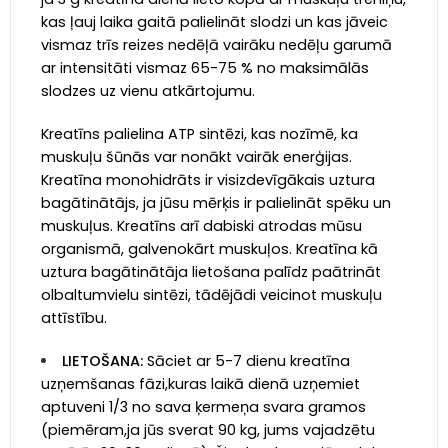
kas ļauj laika gaitā palielināt slodzi un kas jāveic
vismaz trīs reizes nedēļā vairāku nedēļu garumā
ar intensitāti vismaz 65-75 % no maksimālās
slodzes uz vienu atkārtojumu.
Kreatīns palielina ATP sintēzi, kas nozīmē, ka
muskuļu šūnās var nonākt vairāk enerģijas.
Kreatīna monohidrāts ir visizdevīgākais uztura
bagātinātājs, ja jūsu mērķis ir palielināt spēku un
muskuļus. Kreatīns arī dabiski atrodas mūsu
organismā, galvenokārt muskuļos. Kreatīna kā
uztura bagātinātāja lietošana palīdz paātrināt
olbaltumvielu sintēzi, tādējādi veicinot muskuļu
attīstību.
LIETOŠANA:
Sāciet ar 5-7 dienu kreatīna
uzņemšanas fāzi,kuras laikā dienā uzņemiet
aptuveni 1/3 no sava ķermeņa svara gramos
(piemēram,ja jūs sverat 90 kg, jums vajadzētu