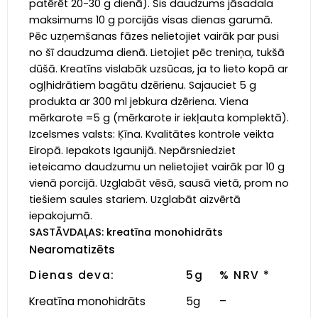
patērēt 20-30 g dienā). Šis daudzums jāsadala
maksimums 10 g porcijās visas dienas garumā.
Pēc uzņemšanas fāzes nelietojiet vairāk par pusi
no šī daudzuma dienā. Lietojiet pēc treniņa, tukšā
dūšā. Kreatīns vislabāk uzsūcas, ja to lieto kopā ar
ogļhidrātiem bagātu dzērienu. Sajauciet 5 g
produkta ar 300 ml jebkura dzēriena. Viena
mērkarote =5 g (mērkarote ir iekļauta komplektā).
Izcelsmes valsts: Ķīna. Kvalitātes kontrole veikta
Eiropā. Iepakots Igaunijā. Nepārsniedziet
ieteicamo daudzumu un nelietojiet vairāk par 10 g
vienā porcijā. Uzglabāt vēsā, sausā vietā, prom no
tiešiem saules stariem. Uzglabāt aizvērtā
iepakojumā.
SASTĀVDAĻAS:
kreatīna monohidrāts
Nearomatizēts
Dienas deva:
5g
% NRV *
Kreatīna monohidrāts
5g
–