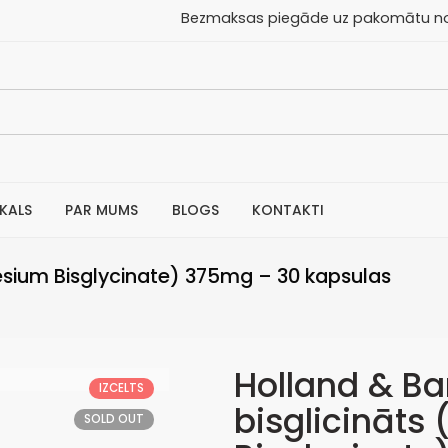
aksas piegāde uz pakomātu no 30
IKALS
PAR MUMS
BLOGS
KONTAKTI
nesium Bisglycinate) 375mg – 30 kapsulas
Holland & Ba
IZCELTS
bisglicināt
SOLD OUT