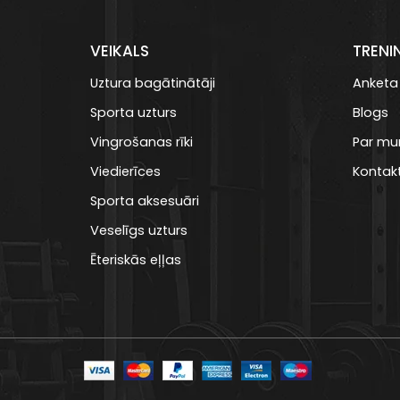
VEIKALS
TRENI
Uztura bagātinātāji
Anketa
Sporta uzturs
Blogs
Vingrošanas rīki
Par m
Viedierīces
Kontakt
Sporta aksesuāri
Veselīgs uzturs
Ēteriskās eļļas