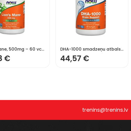
Lion’s Mane, 500mg – 60 vcaps
DHA-1000 smadzeņu atbalstam – 90 mīkstās kapsulas
8
€
44,57
€
trenins@trenins.lv