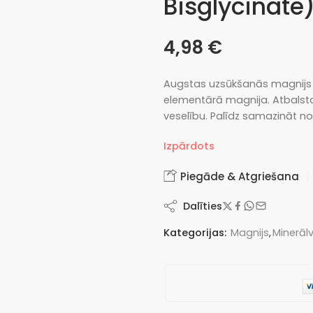
Bisglycinate
4,98
€
Augstas uzsūkšanās magnijs 
elementārā magnija. Atbalsta 
veselību. Palīdz samazināt n
Izpārdots
Piegāde & Atgriešana
Dalīties
Kategorijas:
Magnijs
,
Minerālv