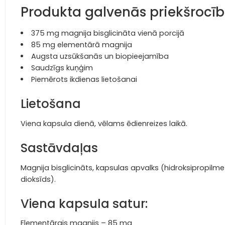
Produkta galvenās priekšrocī
375 mg magnija bisglicināta vienā porcijā
85 mg elementārā magnija
Augsta uzsūkšanās un biopieejamība
Saudzīgs kuņģim
Piemērots ikdienas lietošanai
Lietošana
Viena kapsula dienā, vēlams ēdienreizes laikā.
Sastāvdaļas
Magnija bisglicināts, kapsulas apvalks (hidroksipropilmetil
dioksīds).
Viena kapsula satur:
Elementārais magnijs – 85 mg