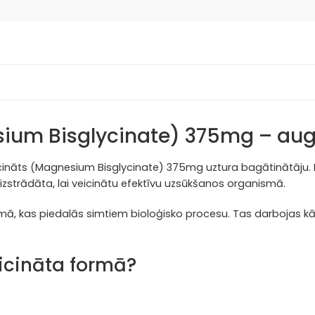
esium Bisglycinate) 375mg – au
icināts (Magnesium Bisglycinate) 375mg uztura bagātinātāju. 
strādāta, lai veicinātu efektīvu uzsūkšanos organismā.
ā, kas piedalās simtiem bioloģisko procesu. Tas darbojas kā e
licināta formā?