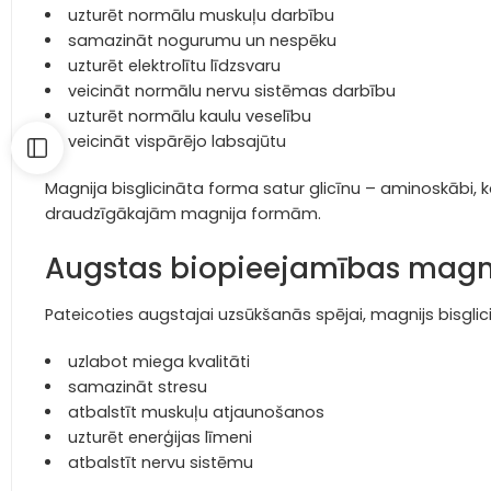
uzturēt normālu muskuļu darbību
samazināt nogurumu un nespēku
uzturēt elektrolītu līdzsvaru
veicināt normālu nervu sistēmas darbību
uzturēt normālu kaulu veselību
veicināt vispārējo labsajūtu
Magnija bisglicināta forma satur glicīnu – aminoskābi
draudzīgākajām magnija formām.
Augstas biopieejamības magni
Pateicoties augstajai uzsūkšanās spējai, magnijs bisglici
uzlabot miega kvalitāti
samazināt stresu
atbalstīt muskuļu atjaunošanos
uzturēt enerģijas līmeni
atbalstīt nervu sistēmu