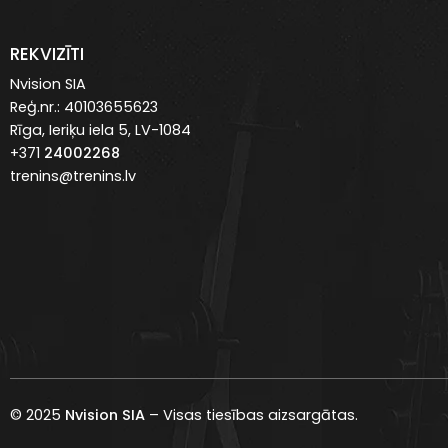
REKVIZĪTI
Nvision SIA
Reģ.nr.: 40103655623
Rīga, Ieriķu iela 5, LV-1084
+371
24002268
trenins@trenins.lv
© 2025
Nvision SIA
– Visas tiesības aizsargātas.