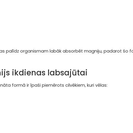
, kas palīdz organismam labāk absorbēt magniju, padarot šo
js ikdienas labsajūtai
nāta formā ir īpaši piemērots cilvēkiem, kuri vēlas: