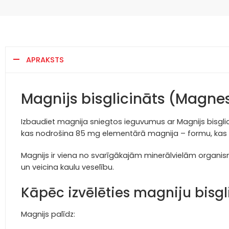
APRAKSTS
Magnijs bisglicināts (Magn
Izbaudiet magnija sniegtos ieguvumus ar Magnijs bisgl
kas nodrošina 85 mg elementārā magnija – formu, kas iz
Magnijs ir viena no svarīgākajām minerālvielām organism
un veicina kaulu veselību.
Kāpēc izvēlēties magniju bisg
Magnijs palīdz: