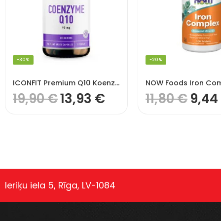
-30%
-20%
ICONFIT Premium Q10 Koenzīms (90 Kapsulas)
19,90
€
13,93
€
11,80
€
9,44
Ieriķu iela 5, Rīga, LV-1084