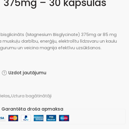
) 375mg – 30 kapsulas
bisglicināts (Magnesium Bisglycinate) 375mg ar 85 mg
muskuļu darbību, enerģiju, elektrolītu līdzsvaru un kaulu
ogurumu un veicina magnija efektīvu uzsūkšanos.
Uzdot jautājumu
ielas
,
Uztura bagātinātāji
Garantēta droša apmaksa