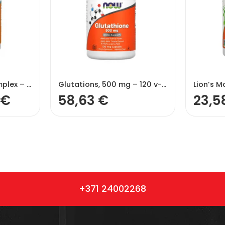
NOW Foods Iron Complex – 100 tabletes
Glutations, 500 mg – 120 v-kapsulas
€
58,63
€
23,5
+371 24002268