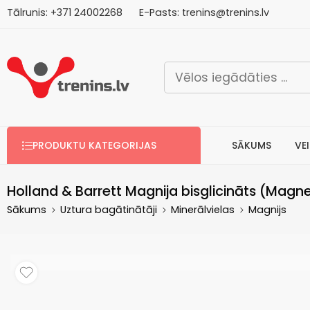
Tālrunis:
+371
2
4002268
E-Pasts:
trenins@trenins.lv
Bezm
PRODUKTU KATEGORIJAS
SĀKUMS
VE
Holland & Barrett Magnija bisglicināts (Mag
Sākums
Uztura bagātinātāji
Minerālvielas
Magnijs