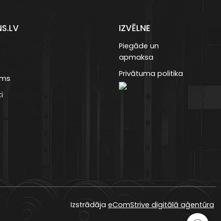
NS.LV
IZVĒLNE
Piegāde un
apmaksa
Privātuma politika
ums
i
Izstrādāja
eComStrive digitālā aģentūra