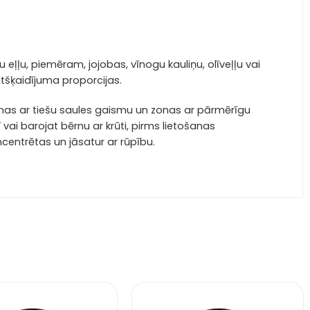
ļļu, piemēram, jojobas, vīnogu kauliņu, olīveļļu vai
atšķaidījuma proporcijas.
zonas ar tiešu saules gaismu un zonas ar pārmērīgu
ai barojat bērnu ar krūti, pirms lietošanas
oncentrētas un jāsatur ar rūpību.