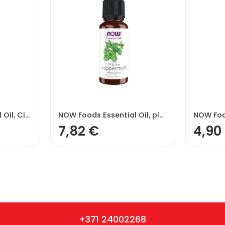
NOW Foods Essential Oil, Citronu eļļa – 30 ml.
NOW Foods Essential Oil, piparmētru eļļa – 30 ml.
7,82
€
4,90
+371 24002268