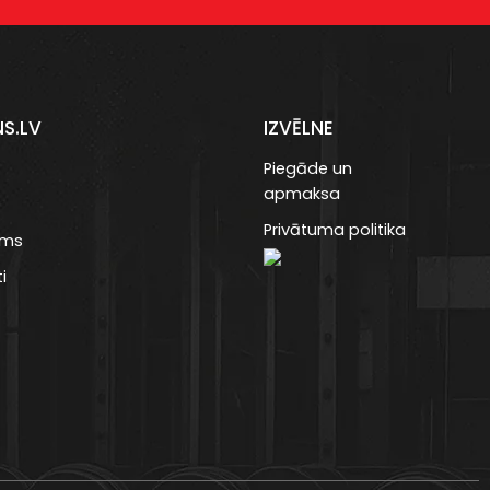
NS.LV
IZVĒLNE
Piegāde un
apmaksa
Privātuma politika
ums
i