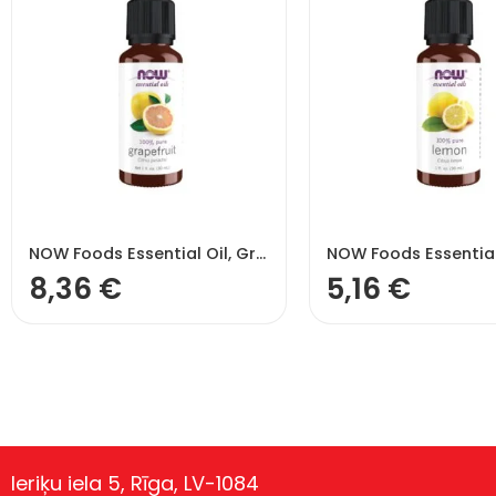
NOW Foods Essential Oil, Grapefruit Oil – 30 ml.
8,36
€
5,16
€
Ieriķu iela 5, Rīga, LV-1084