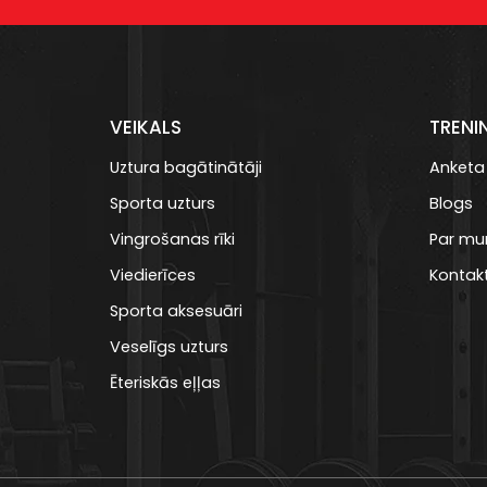
VEIKALS
TRENI
Uztura bagātinātāji
Anketa
Sporta uzturs
Blogs
Vingrošanas rīki
Par m
Viedierīces
Kontakt
Sporta aksesuāri
Veselīgs uzturs
Ēteriskās eļļas