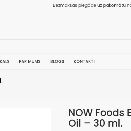
aksas piegāde uz pakomātu no 30
IKALS
PAR MUMS
BLOGS
KONTAKTI
.
NOW Foods Ess
Oil – 30 ml.