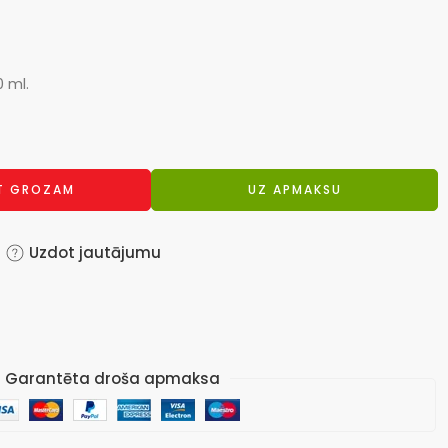
0 ml.
OT GROZAM
UZ APMAKSU
Uzdot jautājumu
Garantēta droša apmaksa