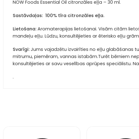
NOW Foods Essential Oil citronzāles eļļa – 30 ml.
Sastāvdaļas: 100% tīra citronzāles eļļa.
Lietošana:
Aromaterapijas lietošanai. Visām citām lietoš
mandeļu eļļu. Lūdzu, konsultējieties ar ēterisko eļļu grā
Svarīgi:
Jums vajadzētu izvairīties no eļļu glabāšanas t
mitrumu, piemēram, vannas istabām.Turēt bērniem nepieej
konsultējieties ar savu veselības aprūpes speciālistu. Nav
.