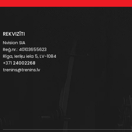
REKVIZĪTI
Nvision SIA
Reģ.nr.: 40103655623
Rīga, Ieriķu iela 5, LV-1084
+371
24002268
trenins@trenins.lv