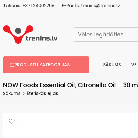
Tālrunis:
+371
2
4002268
E-Pasts:
trenins@trenins.lv
Bezm
PRODUKTU KATEGORIJAS
SĀKUMS
VE
NOW Foods Essential Oil, Citronella Oil – 30 ml
Sākums
Ēteriskās eļļas