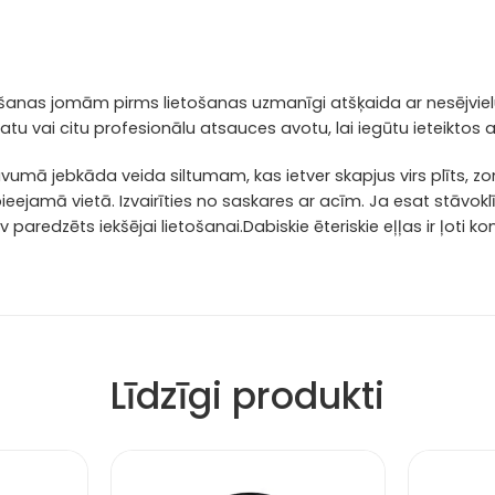
anas jomām pirms lietošanas uzmanīgi atšķaida ar nesējvielu e
matu vai citu profesionālu atsauces avotu, lai iegūtu ieteiktos 
uvumā jebkāda veida siltumam, kas ietver skapjus virs plīts, 
amā vietā. Izvairīties no saskares ar acīm. Ja esat stāvoklī v
 paredzēts iekšējai lietošanai.Dabiskie ēteriskie eļļas ir ļoti k
Līdzīgi produkti