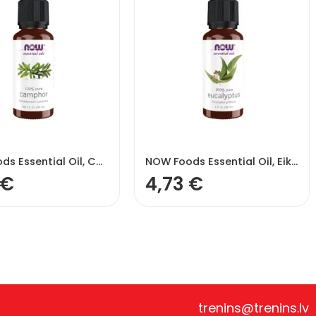
NOW Foods Essential Oil, Camphor Oil – 30 ml.
NOW Foods Essential Oil, Eikalipta eļļa – 30 ml.
€
4,73
€
trenins@trenins.lv