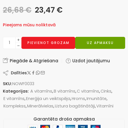
26,68
€
23,47
€
Pieejams mūsu noliktavā
PIEVIENOT GROZAM
UZ APMAKSU
Piegāde & Atgriešana
Uzdot jautājumu
Dalīties
SKU:
NOWF0033
Kategorijas:
A vitamīns
,
B vitamīns
,
C vitamīns
,
Cinks
,
E vitamīns
,
Enerģija un veiktspēja
,
Hroms
,
Imunitāte
,
Komplekss
,
Minerālvielas
,
Uztura bagātinātāji
,
Vitamīni
Garantēta droša apmaksa