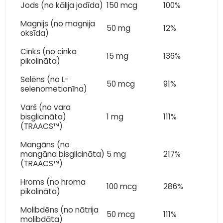
Jods (no kālija jodīda)
150 mcg
100%
Magnijs (no magnija
50 mg
12%
oksīda)
Cinks (no cinka
15 mg
136%
pikolināta)
Selēns (no L-
50 mcg
91%
selenometionīna)
Varš (no vara
bisglicināta)
1 mg
111%
(TRAACS™)
Mangāns (no
mangāna bisglicināta)
5 mg
217%
(TRAACS™)
Hroms (no hroma
100 mcg
286%
pikolināta)
Molibdēns (no nātrija
50 mcg
111%
molibdāta)