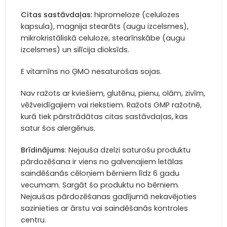
Citas sastāvdaļas:
hipromeloze (celulozes
kapsula), magnija stearāts (augu izcelsmes),
mikrokristāliskā celuloze, stearīnskābe (augu
izcelsmes) un silīcija dioksīds.
E vitamīns no ĢMO nesaturošas sojas.
Nav ražots ar kviešiem, glutēnu, pienu, olām, zivīm,
vēžveidīgajiem vai riekstiem. Ražots GMP ražotnē,
kurā tiek pārstrādātas citas sastāvdaļas, kas
satur šos alergēnus.
Brīdinājums
: Nejauša dzelzi saturošu produktu
pārdozēšana ir viens no galvenajiem letālas
saindēšanās cēloņiem bērniem līdz 6 gadu
vecumam. Sargāt šo produktu no bērniem.
Nejaušas pārdozēšanas gadījumā nekavējoties
sazinieties ar ārstu vai saindēšanās kontroles
centru.