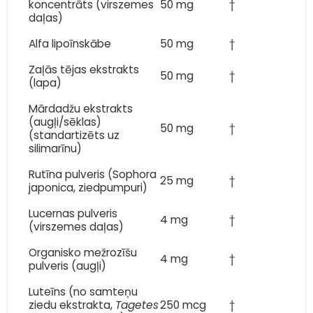
koncentrāts (virszemes
50 mg
†
daļas)
Alfa lipoīnskābe
50 mg
†
Zaļās tējas ekstrakts
50 mg
†
(lapa)
Mārdadžu ekstrakts
(augļi/sēklas)
50 mg
†
(standartizēts uz
silimarīnu)
Rutīna pulveris (Sophora
25 mg
†
japonica, ziedpumpuri)
Lucernas pulveris
4 mg
†
(virszemes daļas)
Organisko mežrozīšu
4 mg
†
pulveris (augļi)
Luteīns (no samteņu
ziedu ekstrakta,
Tagetes
250 mcg
†