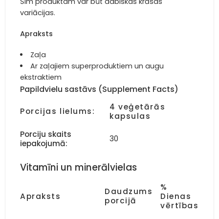
Šim produktam var būt dabiskas krāsas
variācijas.
Apraksts
Zaļa
Ar zaļajiem superproduktiem un augu
ekstraktiem
Papildvielu sastāvs (Supplement Facts)
4 veģetārās
Porcijas lielums:
kapsulas
Porciju skaits
30
iepakojumā:
Vitamīni un minerālvielas
%
Daudzums
Apraksts
Dienas
porcijā
vērtības