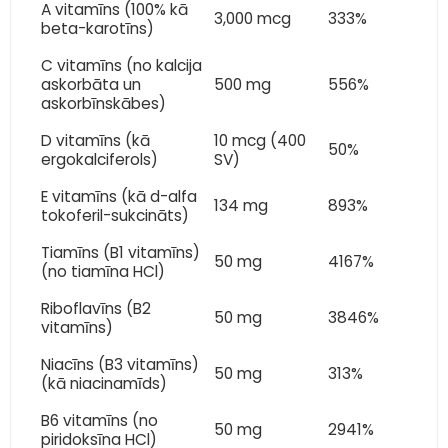
A vitamīns (100% kā
3,000 mcg
333%
beta-karotīns)
C vitamīns (no kalcija
askorbāta un
500 mg
556%
askorbīnskābes)
D vitamīns (kā
10 mcg (400
50%
ergokalciferols)
SV)
E vitamīns (kā d-alfa
134 mg
893%
tokoferil-sukcināts)
Tiamīns (B1 vitamīns)
50 mg
4167%
(no tiamīna HCl)
Riboflavīns (B2
50 mg
3846%
vitamīns)
Niacīns (B3 vitamīns)
50 mg
313%
(kā niacinamīds)
B6 vitamīns (no
50 mg
2941%
piridoksīna HCl)