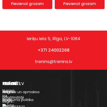
Pievienot grozam
Pievienot grozam
Ieriķu iela 5, Rīga, LV-1084
+371 24002268
trenins@trenins.lv
REKVIZĪTI
VEIKALS
TRENINS.LV
IZVĒLNE
Nvision
Uztura
Anketa
Piegāde un apmaksa
SIA
bagātinātāji
Blogs
Privātuma politika
Reģ.nr.:
Sporta
40103655623