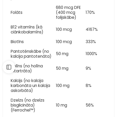
680 mcg DFE
Folāts
(400 mcg
170%
folijskābe)
B12 vitamīns (kā
100 mcg
4167%
ciānkobalamīns)
Biotīns
100 mcg
333%
Pantotēnskābe (no
50 mg
1000%
kalcija pantotenāta)
Holīns (no holīna
50 mg
9%
bitartrāta)
Kalcijs (no kalcija
karbonāta un kalcija
100 mg
8%
askorbāta)
Dzelzs (no dzelzs
bisglicināta)
10 mg
56%
(Ferrochel™)