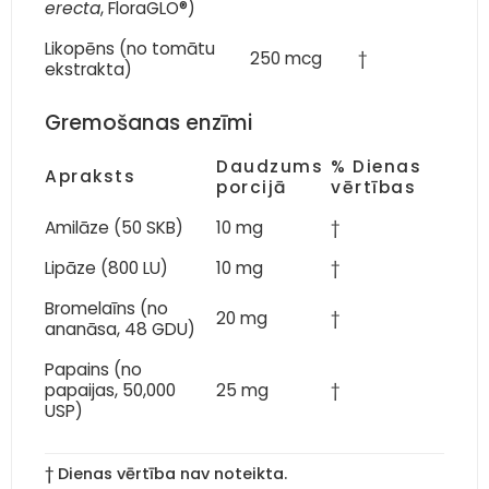
erecta
, FloraGLO®)
Likopēns (no tomātu
250 mcg
†
ekstrakta)
Gremošanas enzīmi
Daudzums
% Dienas
Apraksts
porcijā
vērtības
Amilāze (50 SKB)
10 mg
†
Lipāze (800 LU)
10 mg
†
Bromelaīns (no
20 mg
†
ananāsa, 48 GDU)
Papains (no
papaijas, 50,000
25 mg
†
USP)
† Dienas vērtība nav noteikta.