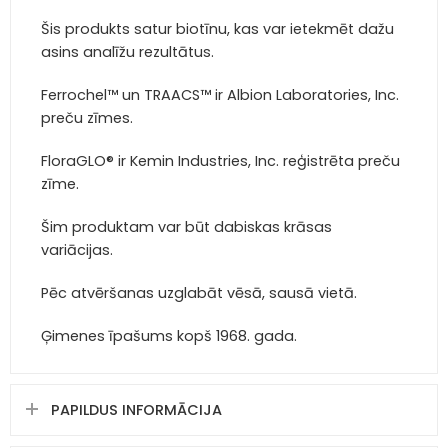
Šis produkts satur biotīnu, kas var ietekmēt dažu
asins analīžu rezultātus.
Ferrochel™ un TRAACS™ ir Albion Laboratories, Inc.
preču zīmes.
FloraGLO® ir Kemin Industries, Inc. reģistrēta preču
zīme.
Šim produktam var būt dabiskas krāsas
variācijas.
Pēc atvēršanas uzglabāt vēsā, sausā vietā.
Ģimenes īpašums kopš 1968. gada.
PAPILDUS INFORMĀCIJA