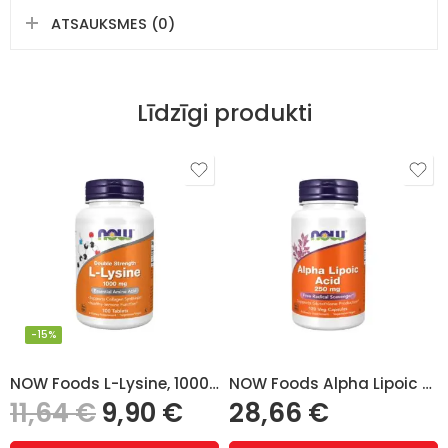
ATSAUKSMES (0)
Līdzīgi produkti
-15%
NOW Foods L-Lysine, 1000mg – 100 tabletes
NOW Foods Alpha Lipoic Acid 250mg 120 augu kapsulas
11,64
€
9,90
€
28,66
€