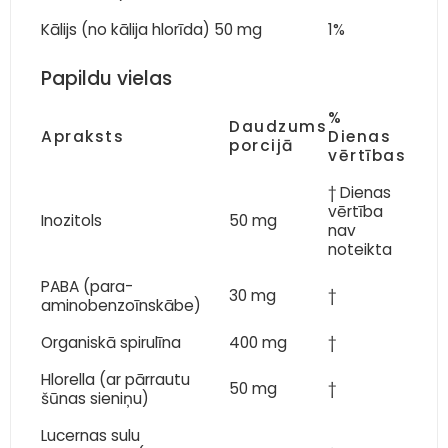
Kālijs (no kālija hlorīda)
50 mg
1%
Papildu vielas
%
Daudzums
Apraksts
Dienas
porcijā
vērtības
† Dienas
vērtība
Inozitols
50 mg
nav
noteikta
PABA (para-
30 mg
†
aminobenzoīnskābe)
Organiskā spirulīna
400 mg
†
Hlorella (ar pārrautu
50 mg
†
šūnas sieniņu)
Lucernas sulu