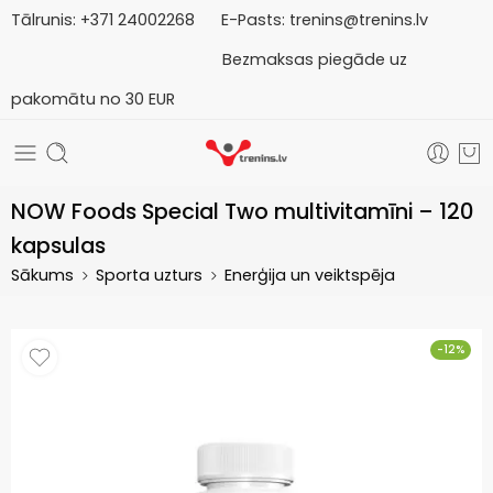
Tālrunis:
+371
2
4002268
E-Pasts:
trenins@trenins.lv
Bezmaksas piegāde uz
pakomātu no 30 EUR
NOW Foods Special Two multivitamīni – 120
kapsulas
Sākums
Sporta uzturs
Enerģija un veiktspēja
-12%