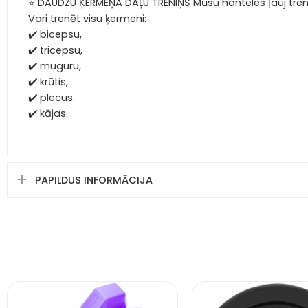
⭐ DAUDZU ĶERMEŅA DAĻU TRENIŅŠ Mūsu hanteles ļauj trenēt
Vari trenēt visu ķermeni:
✔️ bicepsu,
✔️ tricepsu,
✔️ muguru,
✔️ krūtis,
✔️ plecus.
✔️ kājas.
PAPILDUS INFORMĀCIJA