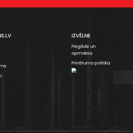
NS.LV
IZVĒLNE
Piegāde un
apmaksa
Privātuma politika
ums
i