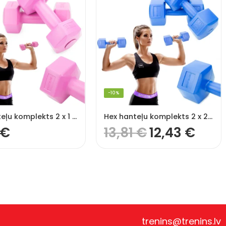
-10%
Hex hanteļu komplekts 2 x 1 kg
Hex hanteļu komplekts 2 x 2kg
€
13,81
€
12,43
€
trenins@trenins.lv