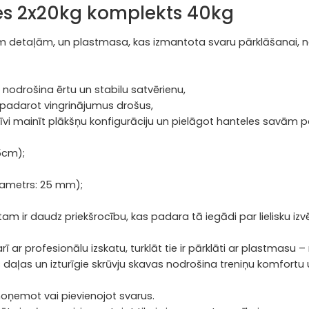
es 2x20kg komplekts 40kg
m detaļām, un plastmasa, kas izmantota svaru pārklāšanai, no
 nodrošina ērtu un stabilu satvērienu,
, padarot vingrinājumus drošus,
brīvi mainīt plākšņu konfigurāciju un pielāgot hanteles savām
5cm);
diametrs: 25 mm);
ir daudz priekšrocību, kas padara tā iegādi par lielisku izvēl
et arī ar profesionālu izskatu, turklāt tie ir pārklāti ar plastm
daļas un izturīgie skrūvju skavas nodrošina treniņu komfortu 
noņemot vai pievienojot svarus.