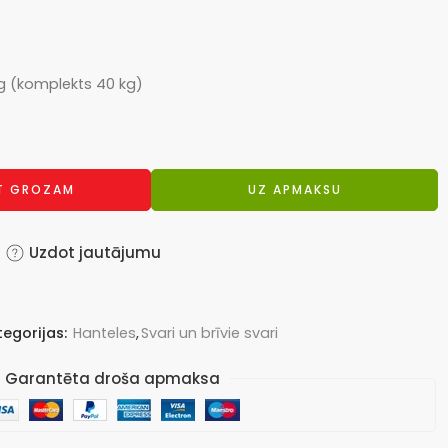
g (komplekts 40 kg)
OT GROZAM
UZ APMAKSU
Uzdot jautājumu
egorijas:
Hanteles
,
Svari un brīvie svari
Garantēta droša apmaksa