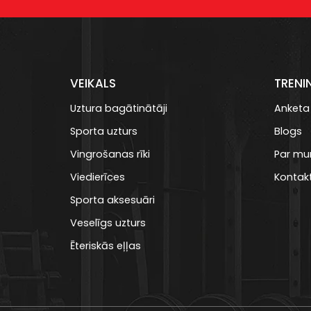
VEIKALS
TRENI
Uztura bagātinātāji
Anketa
Sporta uzturs
Blogs
Vingrošanas rīki
Par m
Viedierīces
Kontakt
Sporta aksesuāri
Veselīgs uzturs
Ēteriskās eļļas