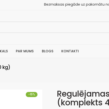
aksas piegāde uz pakomātu no 30
IKALS
PAR MUMS
BLOGS
KONTAKTI
0 kg)
Regulējamas
-15%
(komplekts 