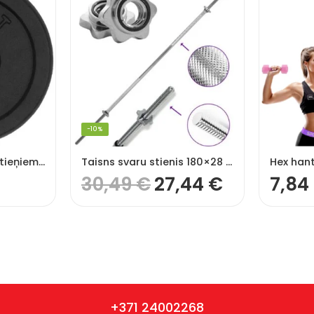
-10%
Metāla svaru disks stieņiem un hantelēm 5 kg (28 mm)
Taisns svaru stienis 180×28 mm
30,49
€
27,44
€
7,84
+371 24002268