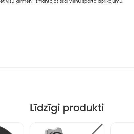
 visu ķermeni, izmantojot tikai vienu sporta aprīkojumu.
Līdzīgi produkti