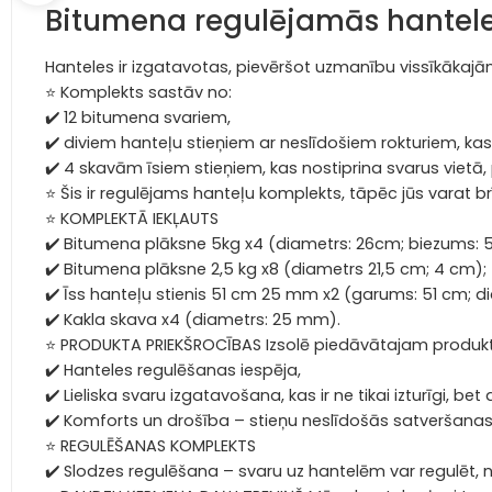
Bitumena regulējamās hantel
Hanteles ir izgatavotas, pievēršot uzmanību vissīkākajā
⭐ Komplekts sastāv no:
✔️ 12 bitumena svariem,
✔️ diviem hanteļu stieņiem ar neslīdošiem rokturiem, kas
✔️ 4 skavām īsiem stieņiem, kas nostiprina svarus vietā
⭐ Šis ir regulējams hanteļu komplekts, tāpēc jūs varat 
⭐ KOMPLEKTĀ IEKĻAUTS
✔️ Bitumena plāksne 5kg x4 (diametrs: 26cm; biezums: 
✔️ Bitumena plāksne 2,5 kg x8 (diametrs 21,5 cm; 4 cm);
✔️ Īss hanteļu stienis 51 cm 25 mm x2 (garums: 51 cm; 
✔️ Kakla skava x4 (diametrs: 25 mm).
⭐ PRODUKTA PRIEKŠROCĪBAS Izsolē piedāvātajam produktam 
✔️ Hanteles regulēšanas iespēja,
✔️ Lieliska svaru izgatavošana, kas ir ne tikai izturīgi, b
✔️ Komforts un drošība – stieņu neslīdošās satveršanas 
⭐ REGULĒŠANAS KOMPLEKTS
✔️ Slodzes regulēšana – svaru uz hantelēm var regulēt, 