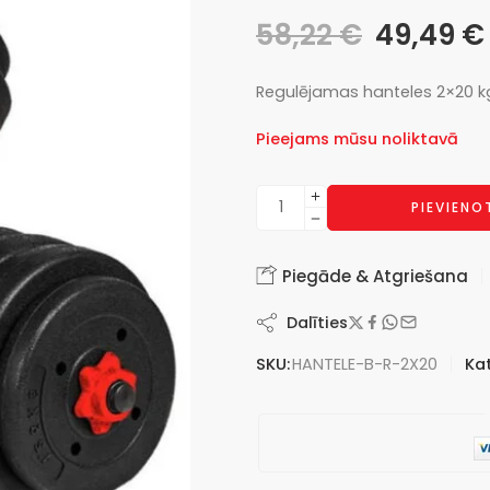
58,22
€
49,49
€
Regulējamas hanteles 2×20 k
Pieejams mūsu noliktavā
PIEVIEN
Piegāde & Atgriešana
Dalīties
SKU:
HANTELE-B-R-2X20
Kat