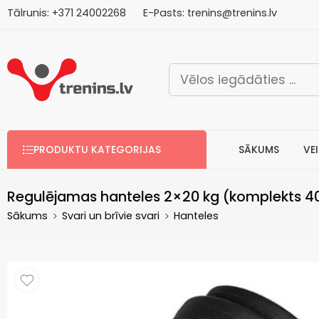
Tālrunis:
+371
2
4002268
E-Pasts:
trenins@trenins.lv
Bezm
PRODUKTU KATEGORIJAS
SĀKUMS
VE
Regulējamas hanteles 2×20 kg (komplekts 4
Sākums
Svari un brīvie svari
Hanteles