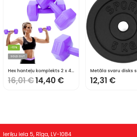
-10%
SOLD OUT
Hex hanteļu komplekts 2 x 4 kg
16,01
€
14,40
€
12,31
€
Ieriķu iela 5, Rīga, LV-1084