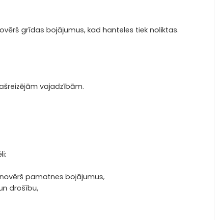
vērš grīdas bojājumus, kad hanteles tiek noliktas.
 pašreizējām vajadzībām.
i:
asu – novērš pamatnes bojājumus,
un drošību,