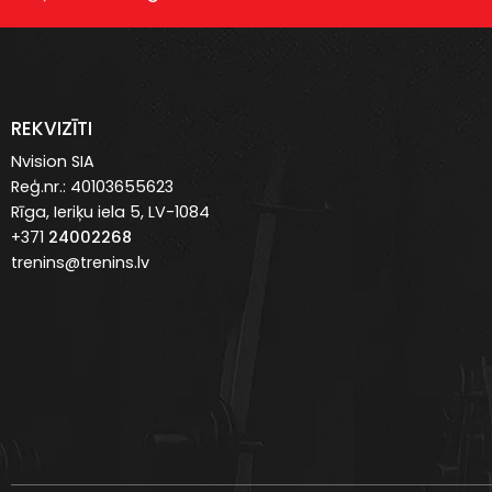
REKVIZĪTI
Nvision SIA
Reģ.nr.: 40103655623
Rīga, Ieriķu iela 5, LV-1084
+371
24002268
trenins@trenins.lv