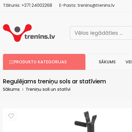
Tālrunis:
+371
2
4002268
E-Pasts:
trenins@trenins.lv
Bezm
PRODUKTU KATEGORIJAS
SĀKUMS
VE
Regulējams treniņu sols ar statīviem
Sākums
Treniņu soli un statīvi