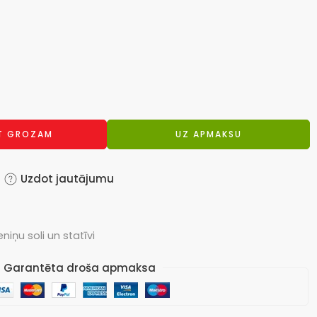
OT GROZAM
UZ APMAKSU
Uzdot jautājumu
eniņu soli un statīvi
Garantēta droša apmaksa