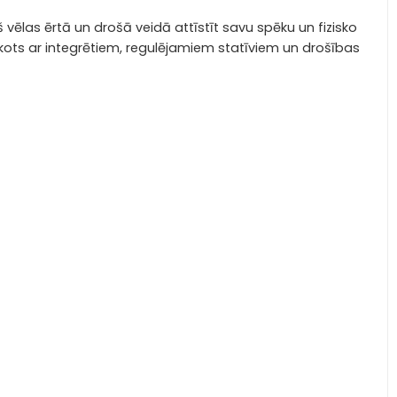
 vēlas ērtā un drošā veidā attīstīt savu spēku un fizisko
rīkots ar integrētiem, regulējamiem statīviem un drošības