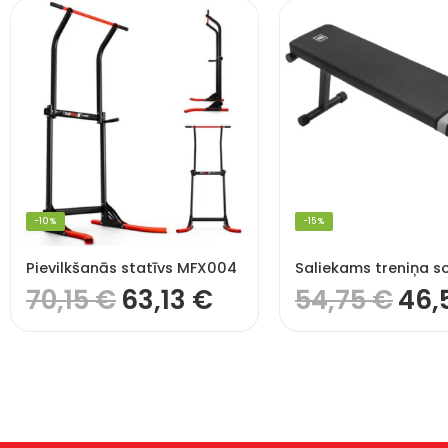
-10%
-15%
Pievilkšanās statīvs MFX004
Saliekams treniņa so
70,15
€
63,13
€
54,75
€
46,