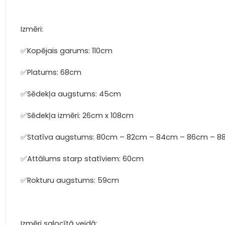
Izmēri:
✅Kopējais garums: 110cm
✅Platums: 68cm
✅Sēdekļa augstums: 45cm
✅Sēdekļa izmēri: 26cm x 108cm
✅Statīva augstums: 80cm – 82cm – 84cm – 86cm – 
✅Attālums starp statīviem: 60cm
✅Rokturu augstums: 59cm
Izmēri salocītā veidā: