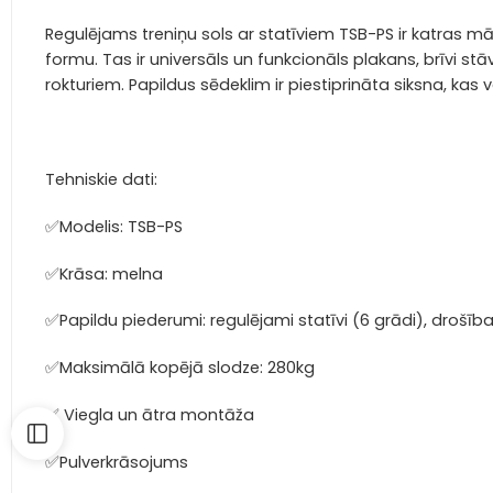
Regulējams treniņu sols ar statīviem TSB-PS ir katras mā
formu.
Tas ir universāls un funkcionāls plakans, brīvi st
rokturiem.
Papildus sēdeklim ir piestiprināta siksna, kas
Tehniskie dati:
✅Modelis: TSB-PS
✅Krāsa: melna
✅Papildu piederumi: regulējami statīvi (6 grādi), drošība
✅Maksimālā kopējā slodze: 280kg
✅ Viegla un ātra montāža
✅Pulverkrāsojums