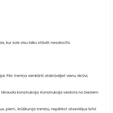
as, kur sols visu laiku stāvēt nesalocīts.
jai.
Pēc treniņa vienkārši atskrūvējiet vienu skrūvi,
 tērauda konstrukcija.
Konstrukcija veidota no bieziem
us, piem., krūškurvja treniņu, nepērkot atsevišķus brīvi