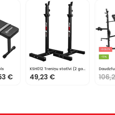
IZCELTS
-10%
ls
KSH012 Treniņu statīvi (2 gab.) vingrinājumiem ar stieni, soliņu, stieni, 200 kg
53
€
49,23
€
106,