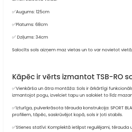
✅Augums: 125cm
✅Platums: 68cm
✅ Dziļums: 34cm
Salocīts sols aizņem maz vietas un to var novietot vietā
Kāpēc ir vērts izmantot TSB-RO s
✅Vienkārša un ātra montāža:
Sols ir ārkārtīgi funkcion
izmantojot pogu, izvelciet tapu un salokiet to līdz maz
✅Izturīga, pulverkrāsota tērauda konstrukcija:
SPORT BLAS
profiliem, tāpēc, saskrūvējot kopā, sols ir ļoti stabils.
✅Stienes statīvi:
Komplektā ietilpst regulējami, tērauda un