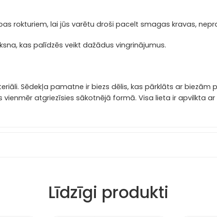
ošības rokturiem, lai jūs varētu droši pacelt smagas kravas, nep
siksna, kas palīdzēs veikt dažādus vingrinājumus.
riāli.
Sēdekļa pamatne ir biezs dēlis, kas pārklāts ar biezām 
lis vienmēr atgriezīsies sākotnējā formā.
Visa lieta ir apvilkta 
Līdzīgi produkti