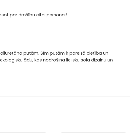
rasot par drošību citai personai!
poliuretāna putām.
Šīm putām ir pareizā cietība un
ar ekoloģisku ādu, kas nodrošina lielisku sola dizainu un