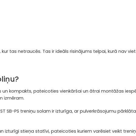
, kur tas netraucēs.
Tas ir ideāls risinājums telpai, kurā nav viet
oliņu?
āls un kompakts, pateicoties vienkāršai un ātrai montāžas iespē
am izmēram.
T SB-PS treniņu solam ir izturīga, ar pulverkrāsojumu pārklāta
 izturīgi stieņa statīvi, pateicoties kuriem varēsiet veikt treniņ