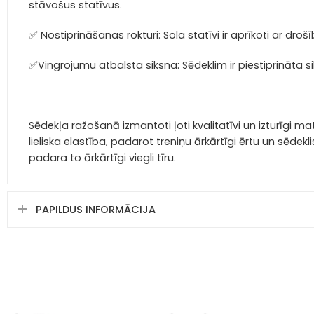
stāvošus statīvus.
✅ Nostiprināšanas rokturi:
Sola statīvi ir aprīkoti ar dr
✅Vingrojumu atbalsta siksna:
Sēdeklim ir piestiprināta 
Sēdekļa ražošanā izmantoti ļoti kvalitatīvi un izturīgi mate
lieliska elastība, padarot treniņu ārkārtīgi ērtu un sēdek
padara to ārkārtīgi viegli tīru.
PAPILDUS INFORMĀCIJA