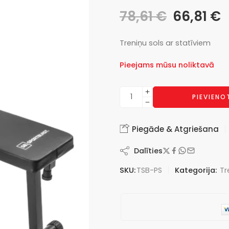
78,61
€
66,81
€
Treniņu sols ar statīviem
Pieejams mūsu noliktavā
PIEVIEN
Piegāde & Atgriešana
Dalīties
SKU:
TSB-PS
Kategorija:
Tr