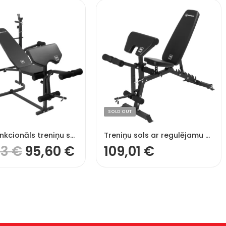
SOLD OUT
Daudzfunkcionāls treniņu sols TSB-WM
Treniņu sols ar regulējamu atzveltni
23
€
95,60
€
109,01
€