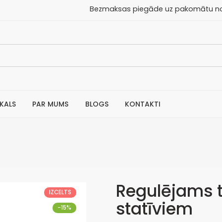
aksas piegāde uz pakomātu no 30
IKALS
PAR MUMS
BLOGS
KONTAKTI
Regulējams t
IZCELTS
statīviem
-15%