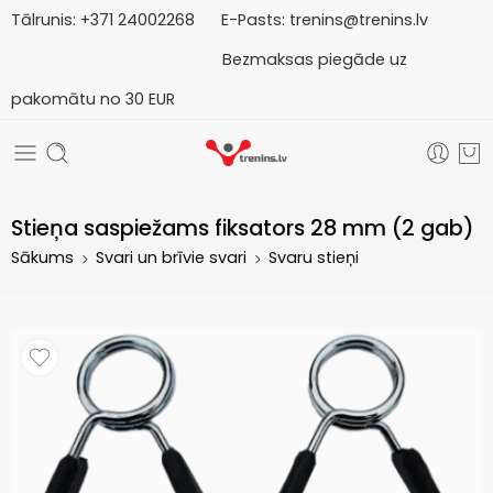
Tālrunis:
+371
2
4002268
E-Pasts:
trenins@trenins.lv
Bezmaksas piegāde uz
pakomātu no 30 EUR
Stieņa saspiežams fiksators 28 mm (2 gab)
Sākums
Svari un brīvie svari
Svaru stieņi