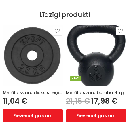
Līdzīgi produkti
-15%
Metāla svaru disks stieņiem un hantelēm 2,5 kg (28 mm)
Metāla svaru bumba 8 kg
11,04
€
21,15
€
17,98
€
Pievienot grozam
Pievienot grozam