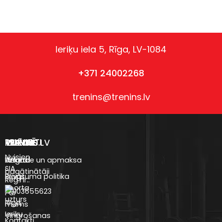
Ieriķu iela 5, Rīga, LV-1084
+371 24002268
trenins@trenins.lv
REKVIZĪTI
VEIKALS
TRENINS.LV
IZVĒLNE
Nvision
Uztura
Anketa
Piegāde un apmaksa
SIA
bagātinātāji
Blogs
Privātuma politika
Reģ.nr.:
Sporta
40103655623
Par
uzturs
Rīga,
mums
Ieriķu
Vingrošanas
Kontakti