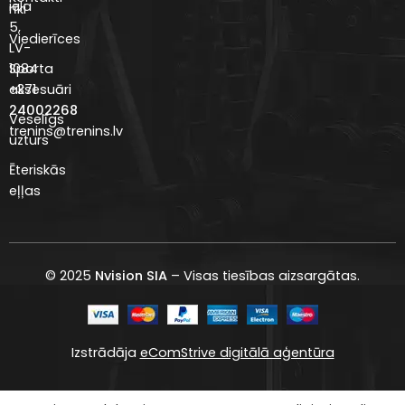
iela
rīki
5,
Viedierīces
LV-
Sporta
1084
aksesuāri
+371
24002268
Veselīgs
trenins@trenins.lv
uzturs
Ēteriskās
eļļas
© 2025
Nvision SIA
– Visas tiesības aizsargātas.
Izstrādāja
eComStrive digitālā aģentūra