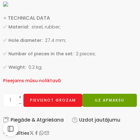
⭐ TECHNICAL DATA
✅ Material:
steel, rubber;
✅ Hole diameter:
27.4 mm;
✅ Number of pieces in the set:
2 pieces;
✅ Weight:
0.2 kg;
Pieejams mūsu noliktavā
PIEVIENOT GROZAM
UZ APMAKSU
Piegāde & Atgriešana
Uzdot jautājumu
Dalīties