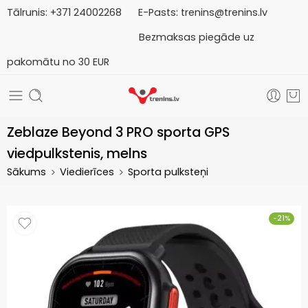
Tālrunis:
+371
2
4002268
E-Pasts:
trenins@trenins.lv
Bezmaksas piegāde uz
pakomātu no 30 EUR
Zeblaze Beyond 3 PRO sporta GPS
viedpulkstenis, melns
Sākums
Viedierīces
Sporta pulksteņi
-21%