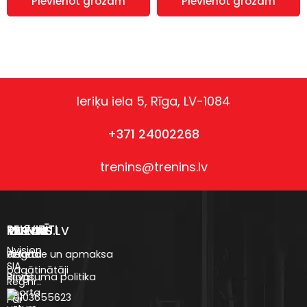
Pievienot grozam
Pievienot grozam
Ieriķu iela 5, Rīga, LV-1084
+371 24002268
trenins@trenins.lv
REKVIZĪTI
VEIKALS
TRENINS.LV
IZVĒLNE
Nvision
Uztura
Anketa
Piegāde un apmaksa
SIA
bagātinātāji
Blogs
Privātuma politika
Reģ.nr.:
Sporta
40103655623
Par