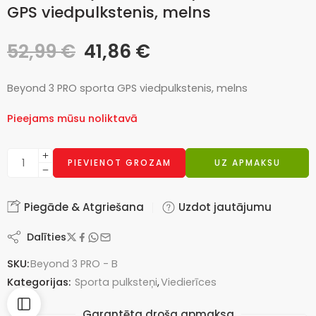
GPS viedpulkstenis, melns
52,99
€
41,86
€
Beyond 3 PRO sporta GPS viedpulkstenis, melns
Pieejams mūsu noliktavā
PIEVIENOT GROZAM
UZ APMAKSU
Piegāde & Atgriešana
Uzdot jautājumu
Dalīties
SKU:
Beyond 3 PRO - B
Kategorijas:
Sporta pulksteņi
,
Viedierīces
Garantēta droša apmaksa