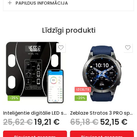
PAPILDUS INFORMĀCIJA
Līdzīgi produkti
IZCELTS
-25%
-20%
Inteliģentie digitālie LED svari ar viedtālruņa lietotni
Zeblaze Stratos 3 PRO sporta GPS viedpulkstenis, zila siksniņa
25,62
€
19,21
€
65,18
€
52,15
€