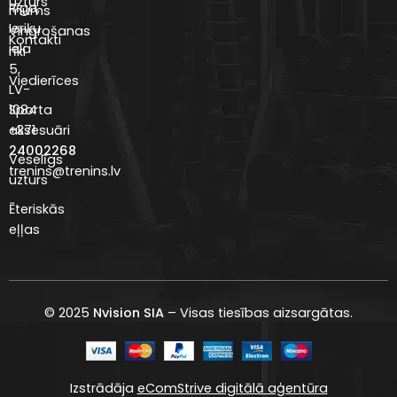
uzturs
Rīga,
mums
Ieriķu
Vingrošanas
Kontakti
iela
rīki
5,
Viedierīces
LV-
Sporta
1084
aksesuāri
+371
24002268
Veselīgs
trenins@trenins.lv
uzturs
Ēteriskās
eļļas
© 2025
Nvision SIA
– Visas tiesības aizsargātas.
Izstrādāja
eComStrive digitālā aģentūra