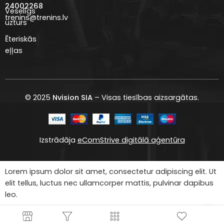
24002268
Veselīgs
trenins@trenins.lv
uzturs
Ēteriskās
eļļas
© 2025
Nvision SIA
– Visas tiesības aizsargātas.
Izstrādāja
eComStrive digitālā aģentūra
Lorem ipsum dolor sit amet, consectetur adipiscing elit. Ut
elit tellus, luctus nec ullamcorper mattis, pulvinar dapibus
leo.