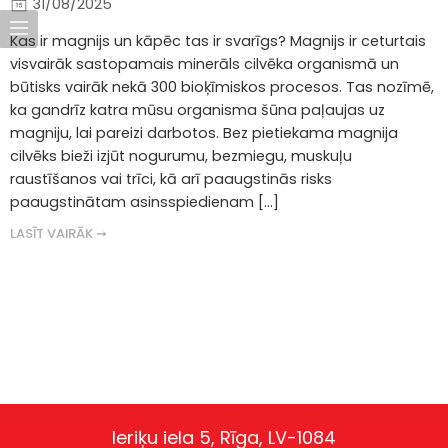
31/08/2025
Kas ir magnijs un kāpēc tas ir svarīgs? Magnijs ir ceturtais
visvairāk sastopamais minerāls cilvēka organismā un
būtisks vairāk nekā 300 bioķīmiskos procesos. Tas nozīmē,
ka gandrīz katra mūsu organisma šūna paļaujas uz
magniju, lai pareizi darbotos. Bez pietiekama magnija
cilvēks bieži izjūt nogurumu, bezmiegu, muskuļu
raustīšanos vai trīci, kā arī paaugstinās risks
paaugstinātam asinsspiedienam […]
LASĪT VAIRĀK ➞
Ieriķu iela 5, Rīga, LV-1084