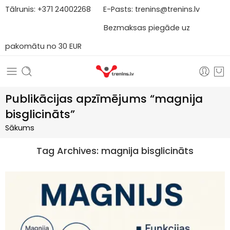
Tālrunis:
+371
2
4002268
E-Pasts:
trenins@trenins.lv
Bezmaksas piegāde uz
pakomātu no 30 EUR
Publikācijas apzīmējums “magnija
bisglicināts”
Sākums
Tag Archives:
magnija bisglicināts