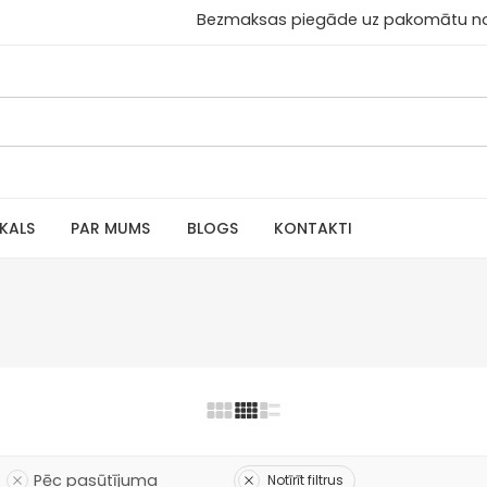
aksas piegāde uz pakomātu no 30
IKALS
PAR MUMS
BLOGS
KONTAKTI
Pēc pasūtījuma
Notīrīt filtrus