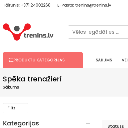
Tālrunis:
+371
2
4002268
E-Pasts:
trenins@trenins.lv
Bezm
PRODUKTU KATEGORIJAS
SĀKUMS
VE
Spēka trenažieri
Sākums
Filtri
Kategorijas
Statuss