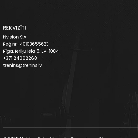
REKVIZĪTI
Nvision SIA
Reģ.nr.: 40103655623
Rīga, Ieriķu iela 5, LV-1084
+371
24002268
trenins@trenins.lv