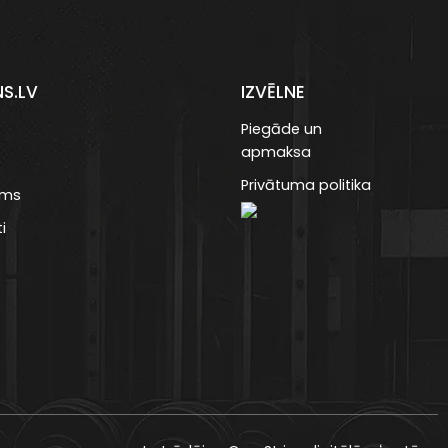
NS.LV
IZVĒLNE
Piegāde un
apmaksa
Privātuma politika
ums
i