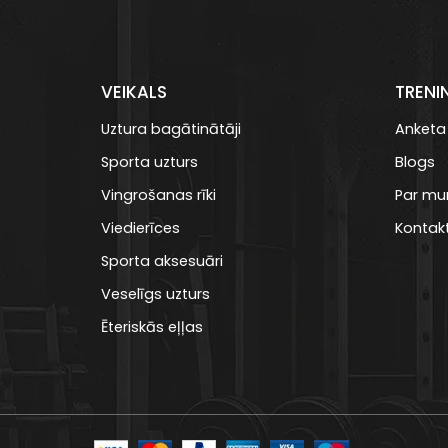
VEIKALS
TRENI
Uztura bagātinātāji
Anketa
Sporta uzturs
Blogs
Vingrošanas rīki
Par m
Viedierīces
Kontakt
Sporta aksesuāri
Veselīgs uzturs
Ēteriskās eļļas