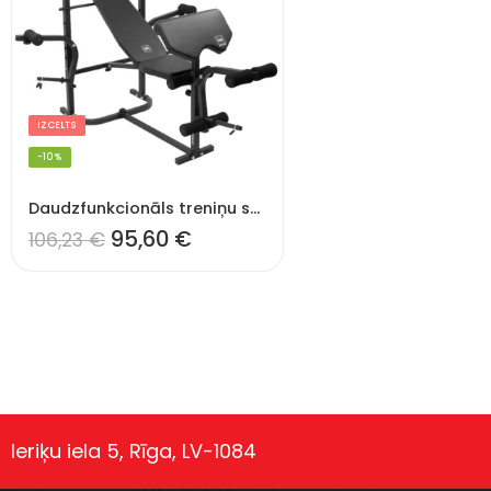
IZCELTS
-10%
Daudzfunkcionāls treniņu sols TSB-WM
95,60
€
106,23
€
Ieriķu iela 5, Rīga, LV-1084