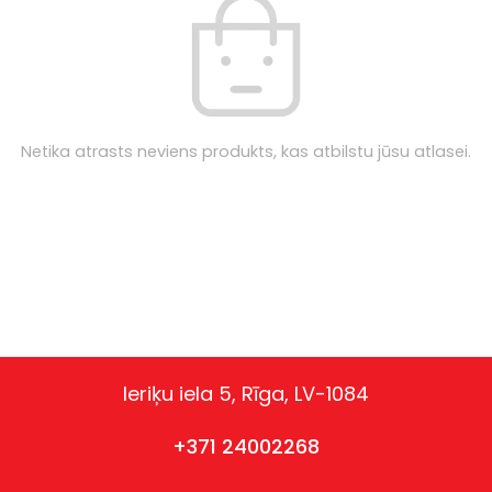
Netika atrasts neviens produkts, kas atbilstu jūsu atlasei.
Ieriķu iela 5, Rīga, LV-1084
+371 24002268