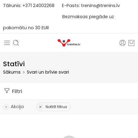
Tālrunis:
+371
2
4002268
E-Pasts:
trenins@trenins.lv
Bezmaksas piegāde uz
pakomātu no 30 EUR
Statīvi
Sākums
Svari un brīvie svari
Filtri
Akcija
Notīrīt filtrus