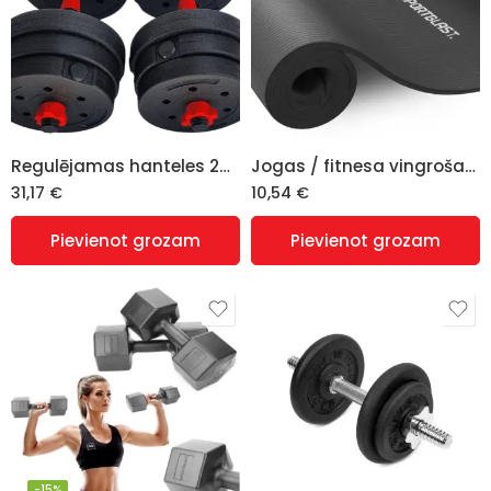
Regulējamas hanteles 2×10 kg (komplekts 20 kg)
Jogas / fitnesa vingrošanas paklājiņš melns, 185cm x 61cm
31,17
€
10,54
€
Pievienot grozam
Pievienot grozam
-15%