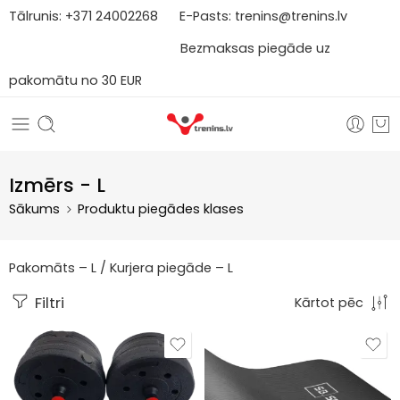
Tālrunis:
+371
2
4002268
E-Pasts:
trenins@trenins.lv
Bezmaksas piegāde uz
pakomātu no 30 EUR
Izmērs - L
Sākums
Produktu piegādes klases
Pakomāts – L / Kurjera piegāde – L
Filtri
Kārtot pēc