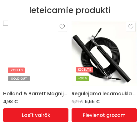
Ieteicamie produkti
IZCELTS
IZCELTS
-20%
SOLD OUT
Holland & Barrett Magnija bisglicināts (Magnesium Bisglycinate) 375mg – 30 kapsulas
Regulējama lecamaukla 3m, nerūsējošais tērauds, melna
4,98
€
6,65
€
8,31
€
Lasīt vairāk
Pievienot grozam