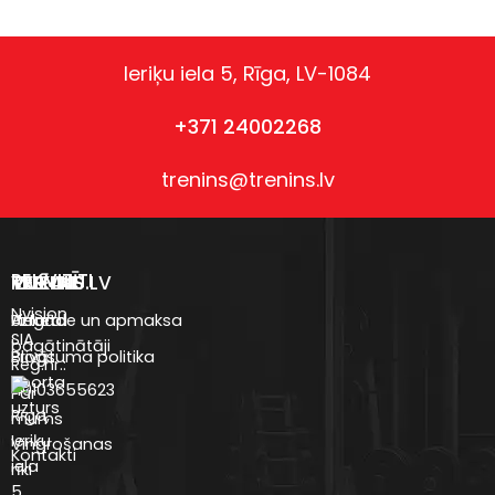
Ieriķu iela 5, Rīga, LV-1084
+371 24002268
trenins@trenins.lv
REKVIZĪTI
VEIKALS
TRENINS.LV
IZVĒLNE
Nvision
Uztura
Anketa
Piegāde un apmaksa
SIA
bagātinātāji
Blogs
Privātuma politika
Reģ.nr.:
Sporta
40103655623
Par
uzturs
Rīga,
mums
Ieriķu
Vingrošanas
Kontakti
iela
rīki
5,