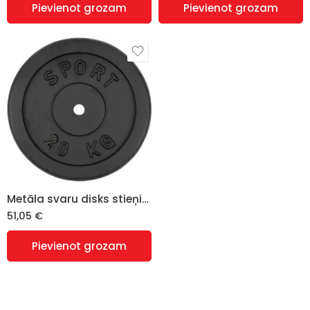
Pievienot grozam
Pievienot grozam
Metāla svaru disks stieņiem un hantelēm 20 kg (28 mm)
51,05
€
Pievienot grozam