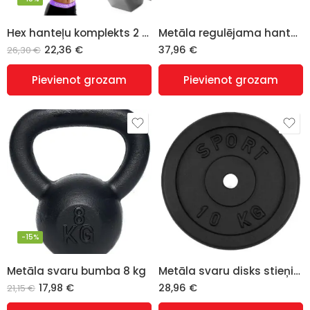
Hex hanteļu komplekts 2 x 10 kg
Metāla regulējama hantele 10 kg
22,36
€
37,96
€
26,30
€
Pievienot grozam
Pievienot grozam
-15%
Metāla svaru bumba 8 kg
Metāla svaru disks stieņiem un hantelēm 10 kg (28 mm)
17,98
€
28,96
€
21,15
€