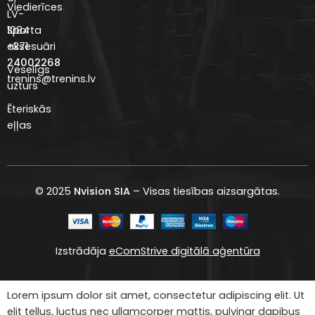
Viedierīces
LV-
Sporta
1084
aksesuāri
+371
24002268
Veselīgs
trenins@trenins.lv
uzturs
Ēteriskās
eļļas
© 2025
Nvision SIA
– Visas tiesības aizsargātas.
Izstrādāja
eComStrive digitālā aģentūra
Lorem ipsum dolor sit amet, consectetur adipiscing elit. Ut
elit tellus, luctus nec ullamcorper mattis, pulvinar dapibus