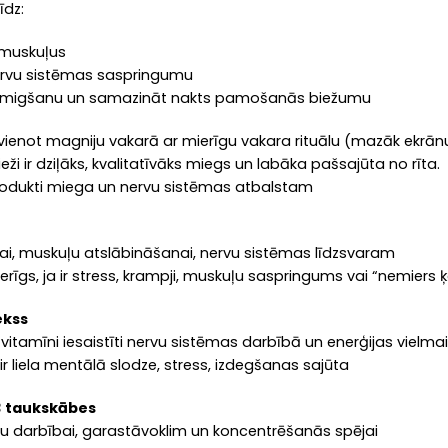
īdz:
 muskuļus
rvu sistēmas saspringumu
iemigšanu un samazināt nakts pamošanās biežumu
vienot magniju vakarā ar mierīgu vakara rituālu (mazāk ekrānu, 
ieži ir dziļāks, kvalitatīvāks miegs un labāka pašsajūta no rīta.
rodukti miega un nervu sistēmas atbalstam
jai, muskuļu atslābināšanai, nervu sistēmas līdzsvaram
erīgs, ja ir stress, krampji, muskuļu saspringums vai “nemiers
ekss
vitamīni iesaistīti nervu sistēmas darbībā un enerģijas vielma
a ir liela mentālā slodze, stress, izdegšanas sajūta
 taukskābes
 darbībai, garastāvoklim un koncentrēšanās spējai