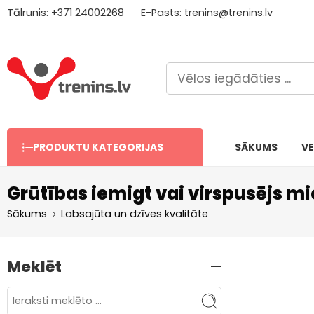
Tālrunis:
+371
2
4002268
E-Pasts:
trenins@trenins.lv
Bezm
PRODUKTU KATEGORIJAS
SĀKUMS
VE
Grūtības iemigt vai virspusējs m
Sākums
Labsajūta un dzīves kvalitāte
Meklēt