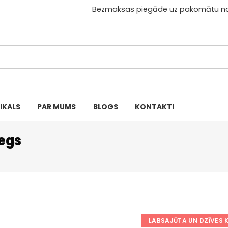
aksas piegāde uz pakomātu no 30
IKALS
PAR MUMS
BLOGS
KONTAKTI
iegs
LABSAJŪTA UN DZĪVES 