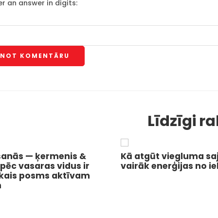
r an answer in digits:
Līdzīgi ra
šanās — ķermenis &
Kā atgūt viegluma sa
āpēc vasaras vidus ir
vairāk enerģijas no i
kais posms aktīvam
m