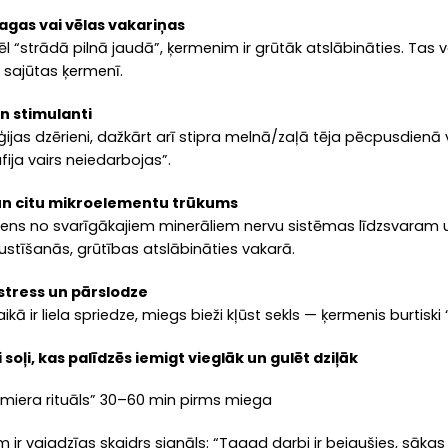
agas vai vēlas vakariņas
ēl “strādā pilnā jaudā”, ķermenim ir grūtāk atslābināties. Tas
 sajūtas ķermenī.
un stimulanti
rģijas dzērieni, dažkārt arī stipra melnā/zaļā tēja pēcpusdienā v
fija vairs neiedarbojas”.
 un citu mikroelementu trūkums
viens no svarīgākajiem minerāliem nervu sistēmas līdzsvaram u
ustīšanās, grūtības atslābināties vakarā.
 stress un pārslodze
ikā ir liela spriedze, miegs bieži kļūst sekls — ķermenis burtiski 
 soļi, kas palīdzēs iemigt vieglāk un gulēt dziļāk
“miera rituāls” 30–60 min pirms miega
r vajadzīgs skaidrs signāls: “Tagad darbi ir beigušies, sākas 