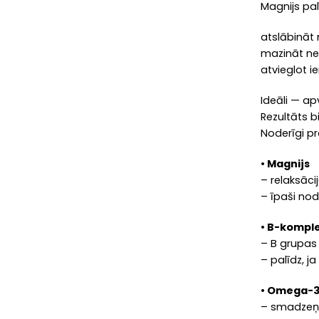
Magnijs pal
atslābināt
mazināt ne
atvieglot 
Ideāli — ap
Rezultāts b
Noderīgi p
• Magnijs
– relaksāci
– īpaši nod
• B-kompl
– B grupas 
– palīdz, j
• Omega-3
– smadzeņu