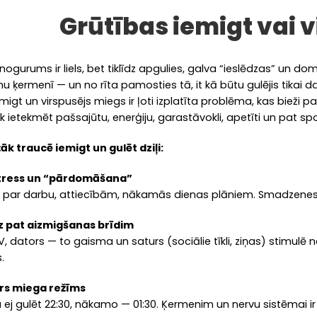
Grūtības iemigt vai 
nogurums ir liels, bet tiklīdz apgulies, galva “ieslēdzas” un doma
 ķermenī — un no rīta pamosties tā, it kā būtu gulējis tikai 
migt un virspusējs miegs ir ļoti izplatīta problēma, kas bieži 
āk ietekmēt pašsajūtu, enerģiju, garastāvokli, apetīti un pat spo
āk traucē iemigt un gulēt dziļi:
stress un “pārdomāšana”
ar darbu, attiecībām, nākamās dienas plāniem. Smadzenes tur
īdz pat aizmigšanas brīdim
V, dators — to gaisma un saturs (sociālie tīkli, ziņas) stim
.
rs miega režīms
 ej gulēt 22:30, nākamo — 01:30. Ķermenim un nervu sistēmai ir 