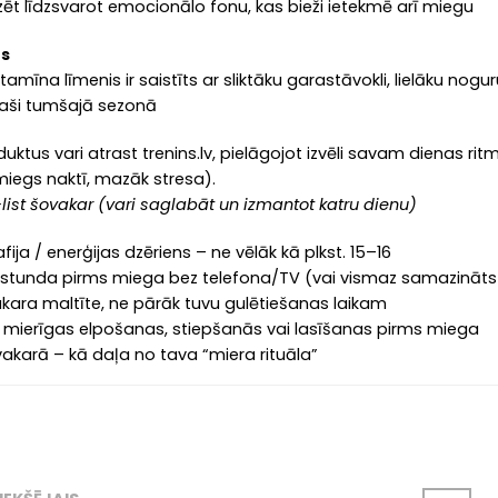
zēt līdzsvarot emocionālo fonu, kas bieži ietekmē arī miegu
ns
tamīna līmenis ir saistīts ar sliktāku garastāvokli, lielāku n
paši tumšajā sezonā
uktus vari atrast trenins.lv, pielāgojot izvēli savam dienas ri
miegs naktī, mazāk stresa).
list šovakar (vari saglabāt un izmantot katru dienu)
fija / enerģijas dzēriens – ne vēlāk kā plkst. 15–16
 stunda pirms miega bez telefona/TV (vai vismaz samazināts 
kara maltīte, ne pārāk tuvu gulētiešanas laikam
 mierīgas elpošanas, stiepšanās vai lasīšanas pirms miega
akarā – kā daļa no tava “miera rituāla”