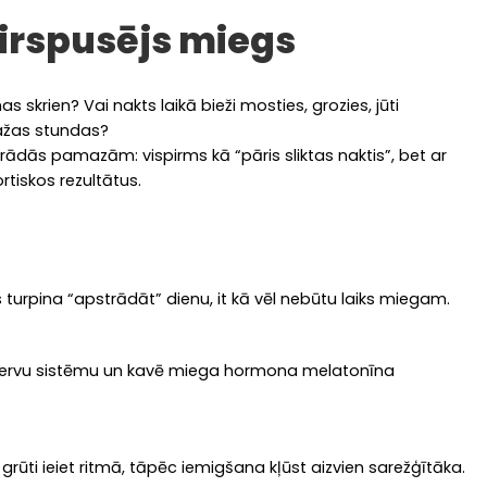
virspusējs miegs
s skrien? Vai nakts laikā bieži mosties, grozies, jūti
dažas stundas?
parādās pamazām: vispirms kā “pāris sliktas naktis”, bet ar
rtiskos rezultātus.
pina “apstrādāt” dienu, it kā vēl nebūtu laiks miegam.
ulē nervu sistēmu un kavē miega hormona melatonīna
grūti ieiet ritmā, tāpēc iemigšana kļūst aizvien sarežģītāka.