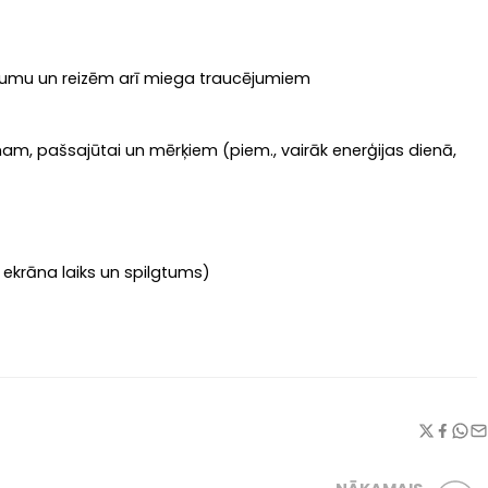
ogurumu un reizēm arī miega traucējumiem
tmam, pašsajūtai un mērķiem (piem., vairāk enerģijas dienā,
ekrāna laiks un spilgtums)