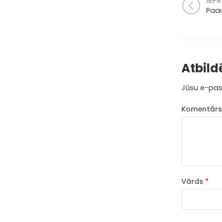
IEPR
Paau
Atbild
Jūsu e-pas
Komentār
Vārds
*