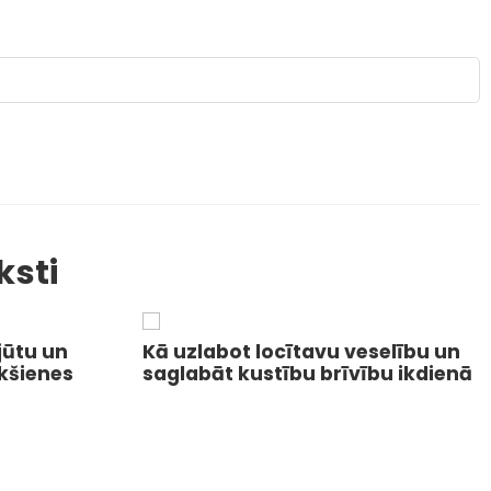
ksti
jūtu un
Kā uzlabot locītavu veselību un
ekšienes
saglabāt kustību brīvību ikdienā