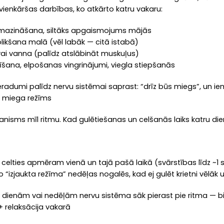
3 vienkāršas darbības, ko atkārto katru vakaru:
azināšana, siltāks apgaismojums mājās
likšana malā (vēl labāk — citā istabā)
vai vanna (palīdz atslābināt muskuļus)
īšana, elpošanas vingrinājumi, viegla stiepšanās
eradumi palīdz nervu sistēmai saprast: “drīz būs miegs”, un iem
s miega režīms
anisms mīl ritmu. Kad gulētiešanas un celšanās laiks katru dien
n celties apmēram vienā un tajā pašā laikā (svārstības līdz ~1 
 no “izjaukta režīma” nedēļas nogalēs, kad ej gulēt krietni vēlāk
ienām vai nedēļām nervu sistēma sāk pierast pie ritma — biež
 + relaksācija vakarā