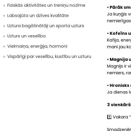
Fiziskās aktivitātes un treniņu nozīme
• Pārāk sm
Ja kuņģis v
Labsajūta un dzīves kvalitāte
nemierīgas
Uztura bagātinātāji un sporta uzturs
• Kofeīns 
Uzturs un veselība
Kafija, ene
Vielmaiņa, enerģija, hormoni
mani jau ka
Vispārīgi par veselību, kustību un uzturu
• Magnija
Magnijs ir 
nemiers, ra
• Hronisks
Ja dienas la
3 vienkārši
1️⃣ Vakara 
Smadzenēm i