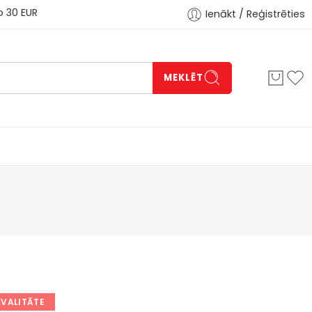
 EUR
Ienākt / Reģistrēties
MEKLĒT
KVALITĀTE