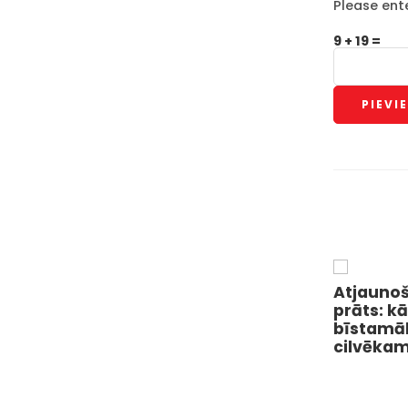
Please ente
9 + 19 =
Atjauno
prāts: k
bīstamā
cilvēka