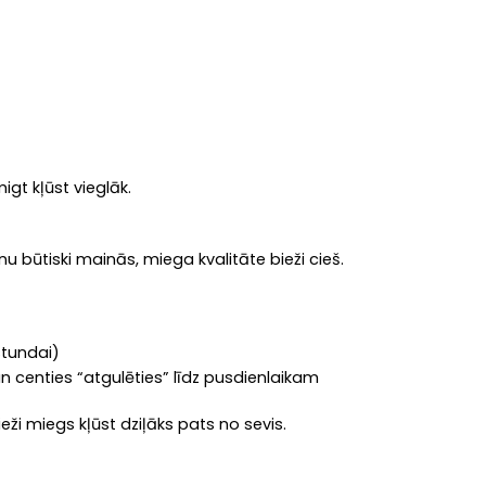
igt kļūst vieglāk.
u būtiski mainās, miega kvalitāte bieži cieš.
stundai)
 un centies “atgulēties” līdz pusdienlaikam
i miegs kļūst dziļāks pats no sevis.