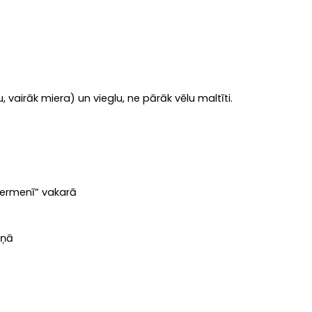
vairāk miera) un vieglu, ne pārāk vēlu maltīti.
 ķermenī” vakarā
iņā