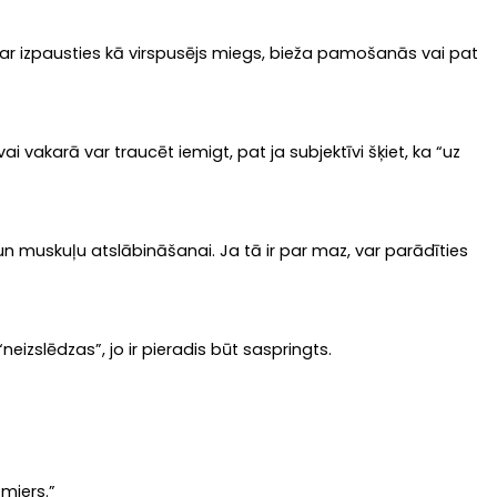
 var izpausties kā virspusējs miegs, bieža pamošanās vai pat
ai vakarā var traucēt iemigt, pat ja subjektīvi šķiet, ka “uz
n muskuļu atslābināšanai. Ja tā ir par maz, var parādīties
“neizslēdzas”, jo ir pieradis būt saspringts.
miers.”