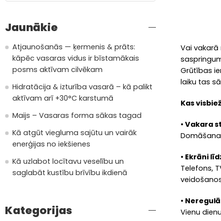
Jaunākie
Atjaunošanās — ķermenis & prāts:
Vai vakarā 
kāpēc vasaras vidus ir bīstamākais
saspringumu
posms aktīvam cilvēkam
Grūtības ie
laiku tas s
Hidratācija & izturība vasarā – kā palikt
aktīvam arī +30°C karstumā
Kas visbiež
Maijs – Vasaras forma sākas tagad
• Vakara 
Kā atgūt viegluma sajūtu un vairāk
Domāšana p
enerģijas no iekšienes
• Ekrāni l
Kā uzlabot locītavu veselību un
Telefons, T
saglabāt kustību brīvību ikdienā
veidošanos
• Neregulā
Kategorijas
Vienu dienu