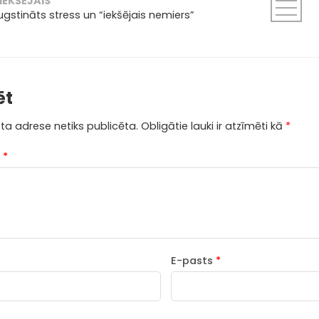
IEKŠĒJAIS
gstināts stress un “iekšējais nemiers”
ēt
ta adrese netiks publicēta.
Obligātie lauki ir atzīmēti kā
*
s
*
E-pasts
*