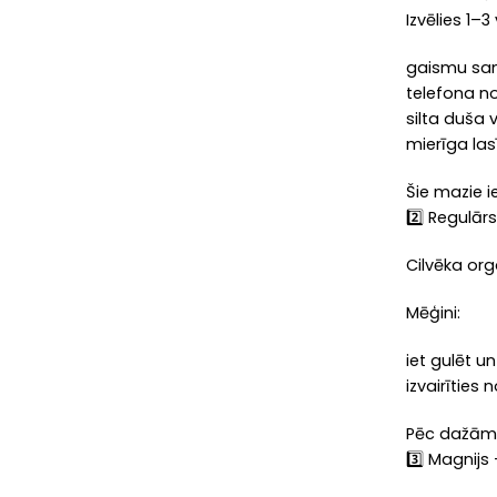
Izvēlies 1–
gaismu sam
telefona no
silta duša 
mierīga las
Šie mazie i
2️⃣ Regulār
Cilvēka org
Mēģini:
iet gulēt u
izvairīties
Pēc dažām d
3️⃣ Magnijs