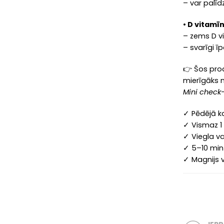
– var palīd
• D vitamī
– zems D vi
– svarīgi ī
👉 Šos prod
mierīgāks 
Mini check-
✓ Pēdējā ka
✓ Vismaz 1
✓ Viegla va
✓ 5–10 min
✓ Magnijs v