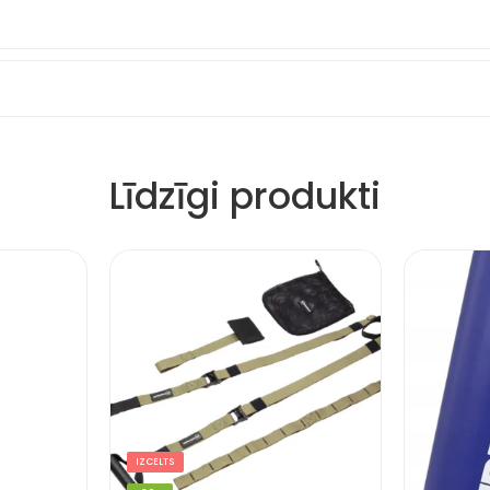
Līdzīgi produkti
IZCELTS