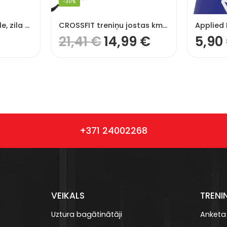
-30%
Lifestyle ūdens pudele, zila – 1000 ml
CROSSFIT treniņu jostas kmpl
21,41
€
14,99
€
5,90
+371 24002268
VEIKALS
TRENI
Uztura bagātinātāji
Anketa