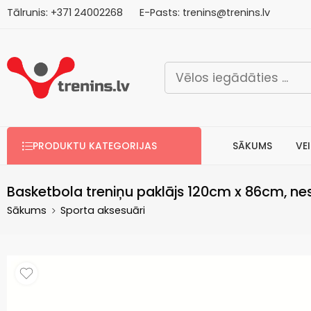
Tālrunis:
+371
2
4002268
E-Pasts:
trenins@trenins.lv
Bezm
PRODUKTU KATEGORIJAS
SĀKUMS
VE
Basketbola treniņu paklājs 120cm x 86cm, ne
Sākums
Sporta aksesuāri