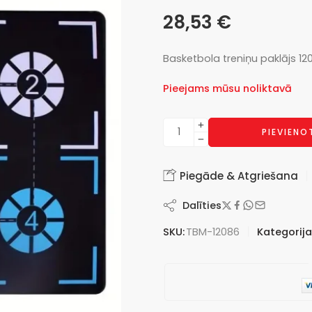
28,53
€
Basketbola treniņu paklājs 1
Pieejams mūsu noliktavā
PIEVIEN
Piegāde & Atgriešana
Dalīties
SKU:
TBM-12086
Kategorija