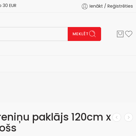
 EUR
Ienākt / Reģistrēties
MEKLĒT
reniņu paklājs 120cm x
došs