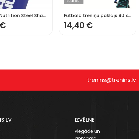
SOLD OUT
Applied Nutrition Steel Shaker, zils – 750 ml
Futbola treniņu paklājs 90 x 60cm, neslīdošs
€
14,40
€
trenins@trenins.lv
NS.LV
IZVĒLNE
Piegāde un
apmaksa