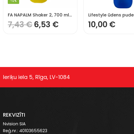
-12%
FA NAPALM Shaker 2, 700 ml šeikeris, dzeltens/melns, ar 2 nodalījumiem
7,43
€
6,53
€
10,00
€
Ieriķu iela 5, Rīga, LV-1084
REKVIZĪTI
Nvision SIA
Reģ.nr.: 40103655623