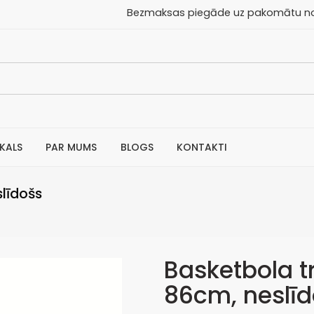
aksas piegāde uz pakomātu no 30
IKALS
PAR MUMS
BLOGS
KONTAKTI
slīdošs
Basketbola t
86cm, neslī