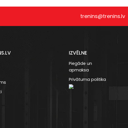
trenins@trenins.lv
NS.LV
IZVĒLNE
Piegāde un
apmaksa
Privātuma politika
ums
i