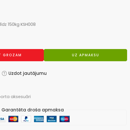
līdz 150kg KSH008
OT GROZAM
UZ APMAKSU
Uzdot jautājumu
orta aksesuāri
Garantēta droša apmaksa