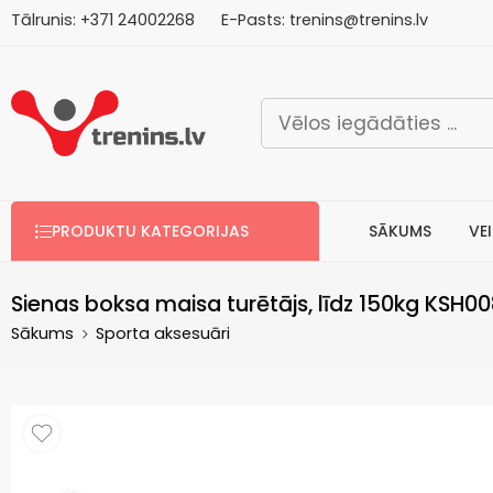
Tālrunis:
+371
2
4002268
E-Pasts:
trenins@trenins.lv
Bezm
PRODUKTU KATEGORIJAS
SĀKUMS
VE
Sienas boksa maisa turētājs, līdz 150kg KSH0
Sākums
Sporta aksesuāri