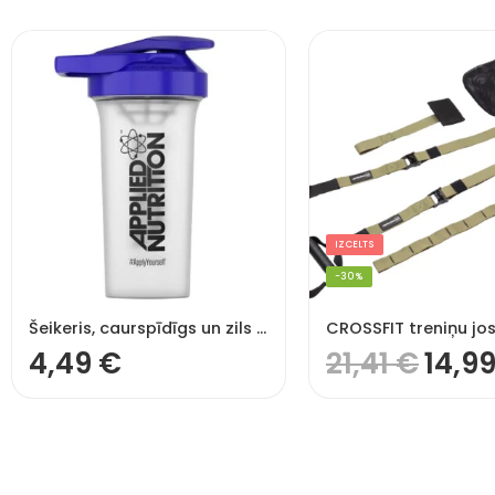
IZCELTS
-30%
Šeikeris, caurspīdīgs un zils Applied Nutrition – 700 ml (Shaker)
4,49
€
21,41
€
14,9