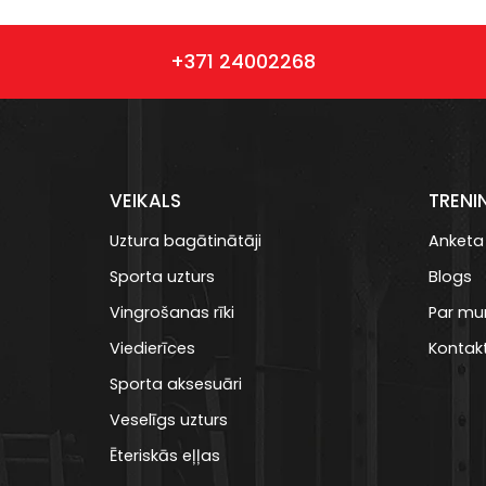
+371 24002268
VEIKALS
TRENI
Uztura bagātinātāji
Anketa
Sporta uzturs
Blogs
Vingrošanas rīki
Par m
Viedierīces
Kontakt
Sporta aksesuāri
Veselīgs uzturs
Ēteriskās eļļas