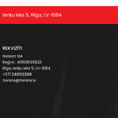
Ieriķu iela 5, Rīga, LV-1084
REKVIZĪTI
Nvision SIA
Reģ.nr.: 40103655623
Rīga, Ieriķu iela 5, LV-1084
+371
24002268
trenins@trenins.lv