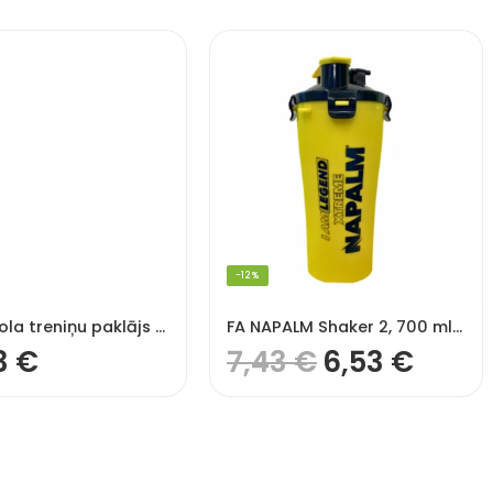
-12%
Basketbola treniņu paklājs 120cm x 86cm, neslīdošs
FA NAPALM Shaker 2, 700 ml šeikeris, dzeltens/melns, ar 2 nodalījumiem
3
€
7,43
€
6,53
€