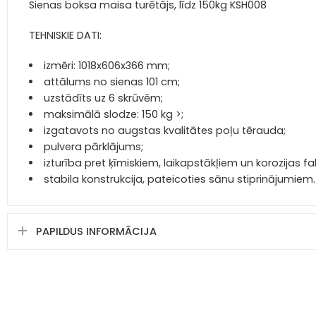
Sienas boksa maisa turētājs, līdz 150kg KSH008
TEHNISKIE DATI:
izmēri: 1018x606x366 mm;
attālums no sienas 101 cm;
uzstādīts uz 6 skrūvēm;
maksimālā slodze: 150 kg >;
izgatavots no augstas kvalitātes poļu tērauda;
pulvera pārklājums;
izturība pret ķīmiskiem, laikapstākļiem un korozijas fa
stabila konstrukcija, pateicoties sānu stiprinājumiem.
PAPILDUS INFORMĀCIJA