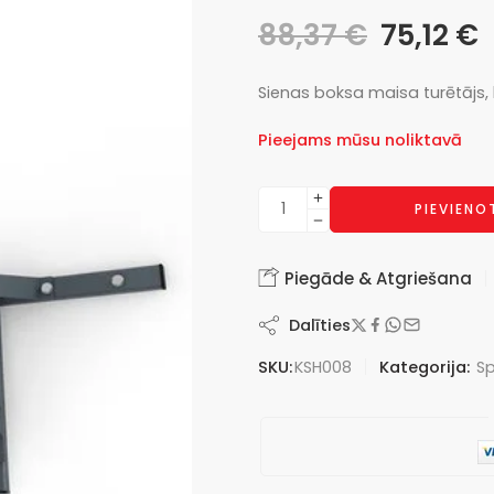
88,37
€
75,12
€
Sienas boksa maisa turētājs, 
Pieejams mūsu noliktavā
PIEVIEN
Piegāde & Atgriešana
Dalīties
SKU:
KSH008
Kategorija:
Sp