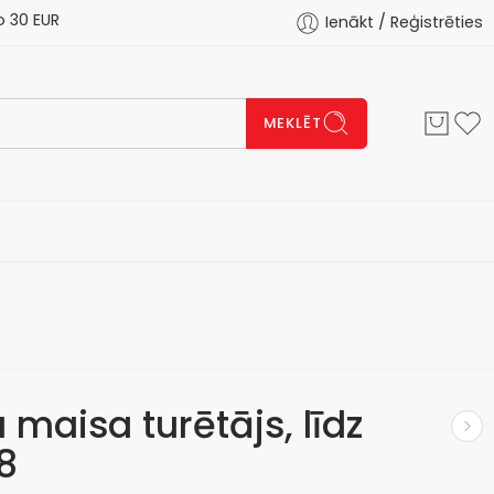
 EUR
Ienākt / Reģistrēties
MEKLĒT
 maisa turētājs, līdz
8