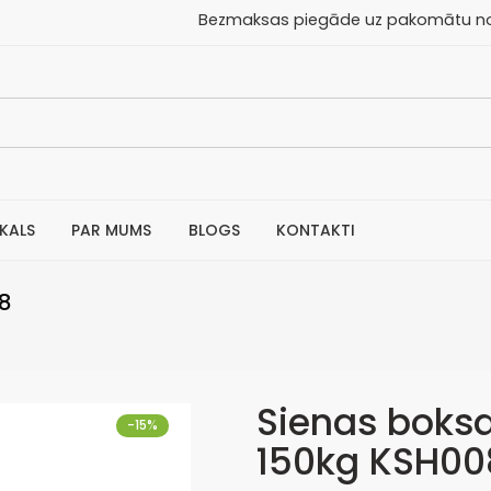
aksas piegāde uz pakomātu no 30
IKALS
PAR MUMS
BLOGS
KONTAKTI
08
Sienas boksa
-15%
150kg KSH00