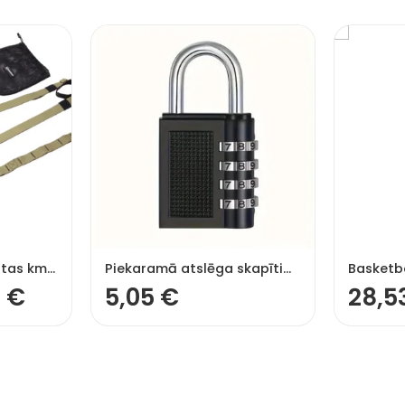
CROSSFIT treniņu jostas kmpl
Piekaramā atslēga skapītim ar 4-ciparu kodu, melna
9
€
5,05
€
28,5