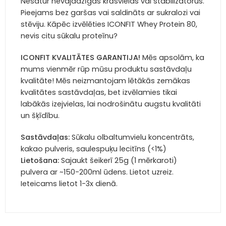
Nesatur nevajadzīgas krāsvielas vai stabilizatorus.
Pieejams bez garšas vai saldināts ar sukralozi vai
stēviju. Kāpēc izvēlēties ICONFIT Whey Protein 80,
nevis citu sūkalu proteīnu?
ICONFIT KVALITĀTES GARANTIJA!
Mēs apsolām, ka
mums vienmēr rūp mūsu produktu sastāvdaļu
kvalitāte! Mēs neizmantojam lētākās zemākas
kvalitātes sastāvdaļas, bet izvēlamies tikai
labākās izejvielas, lai nodrošinātu augstu kvalitāti
un šķīdību.
Sastāvdaļas:
Sūkalu olbaltumvielu koncentrāts,
kakao pulveris, saulespuķu lecitīns (<1%)
Lietošana:
Sajaukt šeikerī 25g (1 mērkaroti)
pulvera ar ~150-200ml ūdens. Lietot uzreiz.
Ieteicams lietot 1-3x dienā.