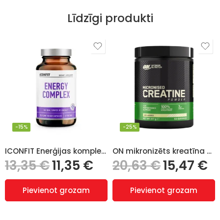
Līdzīgi produkti
-15%
-25%
ICONFIT Enerģijas komplekss (Energy complex), 90 kapsulas
ON mikronizēts kreatīna monohidrāts (creatine monohydrate) – 317 gr
13,35
€
11,35
€
20,63
€
15,47
€
Pievienot grozam
Pievienot grozam