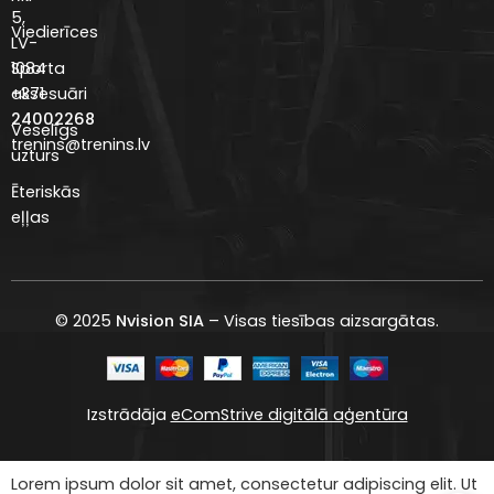
5,
Viedierīces
LV-
Sporta
1084
aksesuāri
+371
24002268
Veselīgs
trenins@trenins.lv
uzturs
Ēteriskās
eļļas
© 2025
Nvision SIA
– Visas tiesības aizsargātas.
Izstrādāja
eComStrive digitālā aģentūra
Lorem ipsum dolor sit amet, consectetur adipiscing elit. Ut