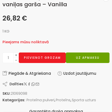
vaniļas garša – Vanilla
26,82
€
1 KG
Pieejams mūsu noliktavā
PIEVIENOT GROZAM
UZ APMAKSU
Piegāde & Atgriešana
Uzdot jautājumu
Dalīties
SKU:
21069098
Kategorijas:
Proteīna pulveri
,
Proteīns
,
Sporta uzturs
Garantēta droša apmaksa