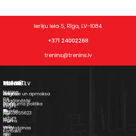
Ieriķu iela 5, Rīga, LV-1084
+371 24002268
trenins@trenins.lv
REKVIZĪTI
VEIKALS
TRENINS.LV
IZVĒLNE
Nvision
Uztura
Anketa
Piegāde un apmaksa
SIA
bagātinātāji
Blogs
Privātuma politika
Reģ.nr.:
Sporta
40103655623
Par
uzturs
Rīga,
mums
Ieriķu
Vingrošanas
Kontakti
iela
rīki