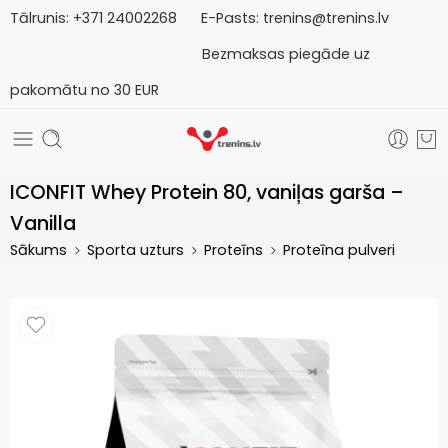
Tālrunis:
+371
2
4002268
E-Pasts:
trenins@trenins.lv
Bezmaksas piegāde uz
pakomātu no 30 EUR
ICONFIT Whey Protein 80, vaniļas garša –
Vanilla
Sākums
Sporta uzturs
Proteīns
Proteīna pulveri